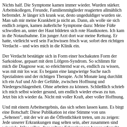
Nichts half. Die Symptome kamen immer wieder. Wurden stärker.
Arbeitskollegen, Freunde, Familienmitglieder reagierten allmählich
befremdet. Je länger ich krank war, desto ungeduldiger wurden sie.
Man sah mir meine Krankheit ja nicht an. Dann, als wolle sie sich
endlich zeigen, kamen äußerliche Symptome dazu: Meine Füße
schwollen an, unter der Haut bildeten sich rote Hautknoten. Ich kam
in die Notaufnahme. Ein junger Arzt dort war meine Rettung. Er
hatte, vielleicht weil sein Fachwissen frisch war, sofort den richtigen
Verdacht – und wies mich in die Klinik ein.
Der Verdacht bestätigte sich in Form einer hochakuten Form der
Sarkoidose, gepaart mit dem Löfgren-Syndrom. So schlimm für
mich die Diagnose war, so erleichternd war es, endlich zu wissen,
was mit mir los war. Es begann eine langwierige Suche nach
Spezialisten und der richtigen Therapie. Acht Monate lang durchlitt
ich ein Auf und Ab der Gefühle, zwischen Hoffnung und
Niedergeschlagenheit. Ohne arbeiten zu können. Schließlich schrieb
ich mich selbst wieder gesund, um endlich wieder etwas zu tun.
Jetzt bin ich wieder da. Nicht mit voller Kraft, aber voller Hoffnung.
Und mit einem Arbeitsergebnis, das sich sehen lassen kann. Es birgt
eine Botschaft: Diese Publikation ist eine Stimme von uns
„Seltenen”, mit der wir an die Öffentlichkeit treten, um zu zeigen:
Jede unserer Erkrankungen mag selten sein, aber zusammen sind