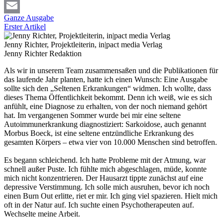
LinkedIn
Ganze Ausgabe
Email
Erster Artikel
Jenny Richter, Projektleiterin, in|pact media Verlag
Jenny Richter
Redaktion
Als wir in unserem Team zusammensaßen und die Publikationen für
das laufende Jahr planten, hatte ich einen Wunsch: Eine Ausgabe
sollte sich den „Seltenen Erkrankungen“ widmen. Ich wollte, dass
dieses Thema Öffentlichkeit bekommt. Denn ich weiß, wie es sich
anfühlt, eine Diagnose zu erhalten, von der noch niemand gehört
hat. Im vergangenen Sommer wurde bei mir eine seltene
Autoimmunerkrankung diagnostiziert: Sarkoidose, auch genannt
Morbus Boeck, ist eine seltene entzündliche Erkrankung des
gesamten Körpers – etwa vier von 10.000 Menschen sind betroffen.
Es begann schleichend. Ich hatte Probleme mit der Atmung, war
schnell außer Puste. Ich fühlte mich abgeschlagen, müde, konnte
mich nicht konzentrieren. Der Hausarzt tippte zunächst auf eine
depressive Verstimmung. Ich solle mich ausruhen, bevor ich noch
einen Burn Out erlitte, riet er mir. Ich ging viel spazieren. Hielt mich
oft in der Natur auf. Ich suchte einen Psychotherapeuten auf.
Wechselte meine Arbeit.