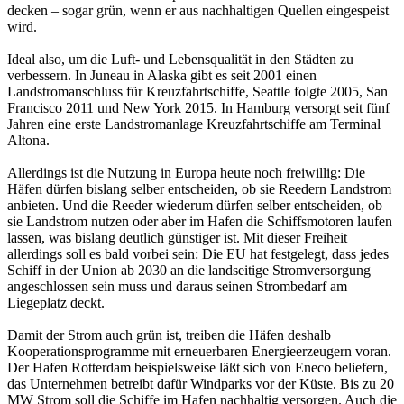
decken – sogar grün, wenn er aus nachhaltigen Quellen eingespeist
wird.
Ideal also, um die Luft- und Lebensqualität in den Städten zu
verbessern. In Juneau in Alaska gibt es seit 2001 einen
Landstromanschluss für Kreuzfahrtschiffe, Seattle folgte 2005, San
Francisco 2011 und New York 2015. In Hamburg versorgt seit fünf
Jahren eine erste Landstromanlage Kreuzfahrtschiffe am Terminal
Altona.
Allerdings ist die Nutzung in Europa heute noch freiwillig: Die
Häfen dürfen bislang selber entscheiden, ob sie Reedern Landstrom
anbieten. Und die Reeder wiederum dürfen selber entscheiden, ob
sie Landstrom nutzen oder aber im Hafen die Schiffsmotoren laufen
lassen, was bislang deutlich günstiger ist. Mit dieser Freiheit
allerdings soll es bald vorbei sein: Die EU hat festgelegt, dass jedes
Schiff in der Union ab 2030 an die landseitige Stromversorgung
angeschlossen sein muss und daraus seinen Strombedarf am
Liegeplatz deckt.
Damit der Strom auch grün ist, treiben die Häfen deshalb
Kooperationsprogramme mit erneuerbaren Energieerzeugern voran.
Der Hafen Rotterdam beispielsweise läßt sich von Eneco beliefern,
das Unternehmen betreibt dafür Windparks vor der Küste. Bis zu 20
MW Strom soll die Schiffe im Hafen nachhaltig versorgen. Auch die