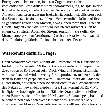
Energiewende beleuchten, in deren Zuge immer mehr
konventionelle Großkraftwerke zur Stromerzeugung, beispielsweise
Kohlekraftwerke, abgebaut werden. So weit, so bekannt. Aber die
Anlagen generieren nicht nur Elektrizität, sondern stabilisieren auch
das Stromnetz, sie sind netzbildend. Verantwortlich dafür sind ihre
so genannten rotierenden Massen, etwa Generatoren und Turbinen.
Deren Trägheit erhält die Frequenz des Netzes aufrecht, auch bei
einem kurzfristigen Abfall der Stromerzeugung – sie stellen die
Momentanreserve zur Verfügung. Durch den Kraftwerksabbau ist
diese Funktion gefährdet. Es braucht also einen Ersatz.
Was kommt dafür in Frage?
Gerd Schöller:
Schauen wir auf die Stromquellen in Deutschland:
Im Jahr 2024 stammten 59 Prozent aus erneuerbaren Energien, bis
2030 sollen es 80 Prozent sein. Doch Wind und Sonne sind nicht
vorhersehbar, mal wird zu wenig Strom produziert, mal zu viel, der
dann in Batterien gespeichert wird. Außerdem liefern die Anlagen
Gleichstrom, der durch einen Wechselrichter in den Wechselstrom
des Netzes umgewandelt werden muss. Hier kommt SUREVIVE
ins Spiel: Schoenergie hat in der Nähe des Stammsitzes in Föhren
einen Batteriespeicher für eine 20-Megawatt-Solaranlage gebaut und
mit einem netzbildenden Wechselrichter des Herstellers SMA
zusammengeschlossen, Westnetz wiederum stellt sein Verteilnetz zur