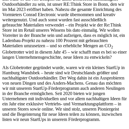
Outdoorhändler zu sein, ist unser RE:Think Store in Bonn, den wir
im Mai 2023 eröffnet haben. Nahezu die gesamte Einrichtung des
Vormieters Conrad Electronic wurde übernommen und kreativ
weitergenutzt. Und auch sonst wurden fast ausschließlich
gebrauchte Materialien verwendet – ein Projekt wie der Re:Think
Store ist im Retail unseres Wissens bis dato einmalig. Wir wollen
Vorreiter in der Branche sein und aufzeigen, dass es möglich ist, ein
Ladenbau-Projekt zu nahezu 100 Prozent mit gebrauchten
Materialien umzusetzen – und so erhebliche Mengen an CO
2
Globetrotter wird in diesem Jahr 45 – wie schafft man es bei so einer
langen Unternehmensgeschichte, neue Ideen zu entwickeln?
Als Globetrotter gegründet wurde, waren wir ein kleines StartUp in
Hamburg Wandsbek – heute sind wir Deutschlands größter und
nachhaltigster Outdoorhändler. Der Weg dahin ist ein Ausprobieren
von neuen Dingen und des Anders-Machens. Genau das möchten
wir mit unserem StartUp-Förderprogramm auch anderen Neulingen
in der Branche ermöglichen. Seit 2020 bieten wir jungen
Unternehmen mit individuellen und vor allem nachhaltigen Ideen für
ein Jahr eine exklusive Vertriebs- und Vermarktungsplattform – in
unseren Stores sowie online. Wir sind stolz, unseren Pioniergeist
und die Begeisterung für neue Ideen teilen zu können, inzwischen
listen wir neun StartUps in unserem Förderprogramm.