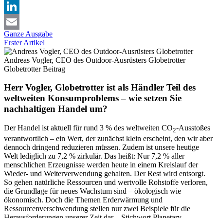
X
LinkedIn
Ganze Ausgabe
Email
Erster Artikel
Andreas Vogler, CEO des Outdoor-Ausrüsters Globetrotter
Globetrotter
Beitrag
Herr Vogler, Globetrotter ist als Händler Teil des
weltweiten Konsumproblems – wie setzen Sie
nachhaltigen Handel um?
Der Handel ist aktuell für rund 3 % des weltweiten CO
-Ausstoßes
2
verantwortlich – ein Wert, der zunächst klein erscheint, den wir aber
dennoch dringend reduzieren müssen. Zudem ist unsere heutige
Welt lediglich zu 7,2 % zirkulär. Das heißt: Nur 7,2 % aller
menschlichen Erzeugnisse werden heute in einem Kreislauf der
Wieder- und Weiterverwendung gehalten. Der Rest wird entsorgt.
So gehen natürliche Ressourcen und wertvolle Rohstoffe verloren,
die Grundlage für neues Wachstum sind – ökologisch wie
ökonomisch. Doch die Themen Erderwärmung und
Ressourcenverschwendung stellen nur zwei Beispiele für die
Herausforderungen unserer Zeit dar – Stichwort Planetary