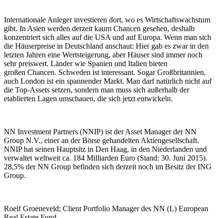
Internationale Anleger investieren dort, wo es Wirtschaftswachstum
gibt. In Asien werden derzeit kaum Chancen gesehen, deshalb
konzentriert sich alles auf die USA und auf Europa. Wenn man sich
die Häuserpreise in Deutschland anschaut: Hier gab es zwar in den
letzten Jahren eine Wertsteigerung, aber Häuser sind
immer noch
sehr preiswert. Länder
wie Spanien und Italien bieten
großen
Chancen. Schweden ist interessant.
Sogar Großbritannien,
auch London ist ein spannender Markt. Man darf natürlich nicht auf
die Top-Assets setzen, sondern man muss sich außerhalb der
etablierten Lagen umschauen, die sich jetzt entwickeln.
NN Investment Partners (NNIP) ist der Asset Manager der NN
Group N.V., einer an der Börse gehandelten Aktiengesellschaft.
NNIP hat seinen Hauptsitz in Den Haag, in den Niederlanden und
verwaltet weltweit ca. 184 Milliarden Euro (Stand: 30. Juni 2015).
28,5% der NN Group befinden sich derzeit noch im Besitz der ING
Group.
Roelf Groeneveld;
Client Portfolio Manager des NN (L) European
Real Estate Fund