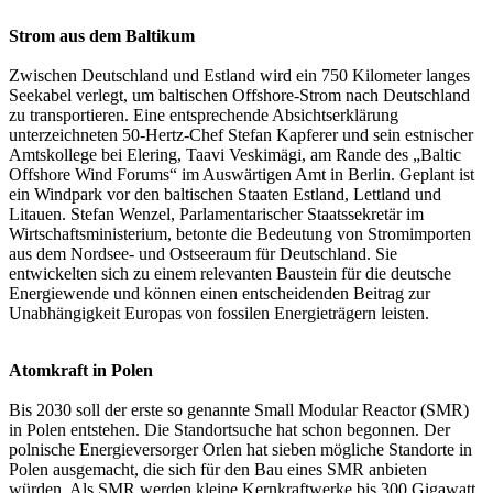
Strom aus dem Baltikum
Zwischen Deutschland und Estland wird ein 750 Kilometer langes
Seekabel verlegt, um baltischen Offshore-Strom nach Deutschland
zu transportieren. Eine entsprechende Absichtserklärung
unterzeichneten 50-Hertz-Chef Stefan Kapferer und sein estnischer
Amtskollege bei Elering, Taavi Veskimägi, am Rande des „Baltic
Offshore Wind Forums“ im Auswärtigen Amt in Berlin. Geplant ist
ein Windpark vor den baltischen Staaten Estland, Lettland und
Litauen. Stefan Wenzel, Parlamentarischer Staatssekretär im
Wirtschaftsministerium, betonte die Bedeutung von Stromimporten
aus dem Nordsee- und Ostseeraum für Deutschland. Sie
entwickelten sich zu einem relevanten Baustein für die deutsche
Energiewende und können einen entscheidenden Beitrag zur
Unabhängigkeit Europas von fossilen Energieträgern leisten.
Atomkraft in Polen
Bis 2030 soll der erste so genannte Small Modular Reactor (SMR)
in Polen entstehen. Die Standortsuche hat schon begonnen. Der
polnische Energieversorger Orlen hat sieben mögliche Standorte in
Polen ausgemacht, die sich für den Bau eines SMR anbieten
würden. Als SMR werden kleine Kernkraftwerke bis 300 Gigawatt