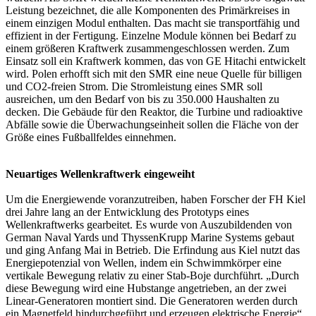
Leistung bezeichnet, die alle Komponenten des Primärkreises in
einem einzigen Modul enthalten. Das macht sie transportfähig und
effizient in der Fertigung. Einzelne Module können bei Bedarf zu
einem größeren Kraftwerk zusammengeschlossen werden. Zum
Einsatz soll ein Kraftwerk kommen, das von GE Hitachi entwickelt
wird. Polen erhofft sich mit den SMR eine neue Quelle für billigen
und CO2-freien Strom. Die Stromleistung eines SMR soll
ausreichen, um den Bedarf von bis zu 350.000 Haushalten zu
decken. Die Gebäude für den Reaktor, die Turbine und radioaktive
Abfälle sowie die Überwachungseinheit sollen die Fläche von der
Größe eines Fußballfeldes einnehmen.
Neuartiges Wellenkraftwerk eingeweiht
Um die Energiewende voranzutreiben, haben Forscher der FH Kiel
drei Jahre lang an der Entwicklung des Prototyps eines
Wellenkraftwerks gearbeitet. Es wurde von Auszubildenden von
German Naval Yards und ThyssenKrupp Marine Systems gebaut
und ging Anfang Mai in Betrieb. Die Erfindung aus Kiel nutzt das
Energiepotenzial von Wellen, indem ein Schwimmkörper eine
vertikale Bewegung relativ zu einer Stab-Boje durchführt. „Durch
diese Bewegung wird eine Hubstange angetrieben, an der zwei
Linear-Generatoren montiert sind. Die Generatoren werden durch
ein Magnetfeld hindurchgeführt und erzeugen elektrische Energie“,