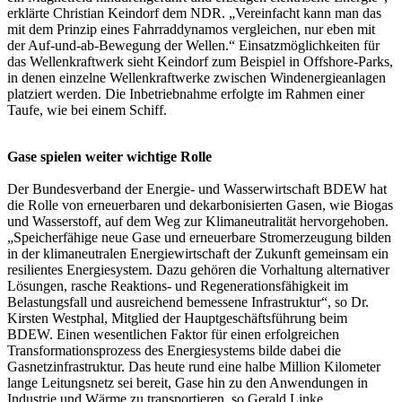
erklärte Christian Keindorf dem NDR. „Vereinfacht kann man das
mit dem Prinzip eines Fahrraddynamos vergleichen, nur eben mit
der Auf-und-ab-Bewegung der Wellen.“ Einsatzmöglichkeiten für
das Wellenkraftwerk sieht Keindorf zum Beispiel in Offshore-Parks,
in denen einzelne Wellenkraftwerke zwischen Windenergieanlagen
platziert werden. Die Inbetriebnahme erfolgte im Rahmen einer
Taufe, wie bei einem Schiff.
Gase spielen weiter wichtige Rolle
Der Bundesverband der Energie- und Wasserwirtschaft BDEW hat
die Rolle von erneuerbaren und dekarbonisierten Gasen, wie Biogas
und Wasserstoff, auf dem Weg zur Klimaneutralität hervorgehoben.
„Speicherfähige neue Gase und erneuerbare Stromerzeugung bilden
in der klimaneutralen Energiewirtschaft der Zukunft gemeinsam ein
resilientes Energiesystem. Dazu gehören die Vorhaltung alternativer
Lösungen, rasche Reaktions- und Regenerationsfähigkeit im
Belastungsfall und ausreichend bemessene Infrastruktur“, so Dr.
Kirsten Westphal, Mitglied der Hauptgeschäftsführung beim
BDEW. Einen wesentlichen Faktor für einen erfolgreichen
Transformationsprozess des Energiesystems bilde dabei die
Gasnetzinfrastruktur. Das heute rund eine halbe Million Kilometer
lange Leitungsnetz sei bereit, Gase hin zu den Anwendungen in
Industrie und Wärme zu transportieren, so Gerald Linke,