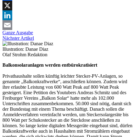
Facebook
X
LinkedIn
Ganze Ausgabe
Email
Nächster Artikel
Illustration: Danae Diaz
Olaf Strohm
Redaktion
Balkonsolaranlagen werden entbürokratisiert
Privathaushalte sollen künftig leichter Stecker-PV-Anlagen, so
genannte „Balkonkraftwerke“, anschließen können. Zudem wird
ihre erlaubte Leistung von 600 Watt Peak auf 800 Watt Peak
gesteigert. Eine Petition des Youtubers Andreas Schmitz und des
Freiburger Vereins „Balkon Solar“ hatte mehr als 102.000
Unterschriften zusammenbekommen. 50.000 sind nötig, damit sich
der Bundestag mit einem Thema beschäftigt. Danach sollen die
Anmeldeverfahren vereinfacht werden, um Steckersolargeräte bis
800 Watt per Schukostecker an die Steckdose anschließen zu
können. So lange keine digitalen Messgeräte eingebaut sind, dürfen
Balkonkraftwerke auch in Haushalten mit Stromzählern eingebaut
werden, die sich rückwärts drehen können. Damit kann Strom