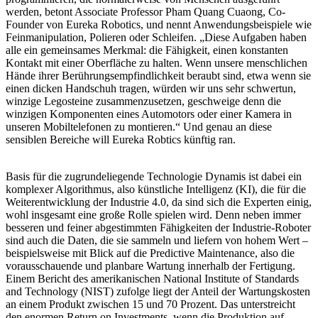
werden, betont Associate Professor Pham Quang Cuaong, Co-
Founder von Eureka Robotics, und nennt Anwendungsbeispiele wie
Feinmanipulation, Polieren oder Schleifen. „Diese Aufgaben haben
alle ein gemeinsames Merkmal: die Fähigkeit, einen konstanten
Kontakt mit einer Oberfläche zu halten. Wenn unsere menschlichen
Hände ihrer Berührungsempfindlichkeit beraubt sind, etwa wenn sie
einen dicken Handschuh tragen, würden wir uns sehr schwertun,
winzige Legosteine zusammenzusetzen, geschweige denn die
winzigen Komponenten eines Automotors oder einer Kamera in
unseren Mobiltelefonen zu montieren.“ Und genau an diese
sensiblen Bereiche will Eureka Robtics künftig ran.
Basis für die zugrundeliegende Technologie Dynamis ist dabei ein
komplexer Algorithmus, also künstliche Intelligenz (KI), die für die
Weiterentwicklung der Industrie 4.0, da sind sich die Experten einig,
wohl insgesamt eine große Rolle spielen wird. Denn neben immer
besseren und feiner abgestimmten Fähigkeiten der Industrie-Roboter
sind auch die Daten, die sie sammeln und liefern von hohem Wert –
beispielsweise mit Blick auf die Predictive Maintenance, also die
vorausschauende und planbare Wartung innerhalb der Fertigung.
Einem Bericht des amerikanischen National Institute of Standards
and Technology (NIST) zufolge liegt der Anteil der Wartungskosten
an einem Produkt zwischen 15 und 70 Prozent. Das unterstreicht
den enormen Return on Investments, wenn die Produktion auf