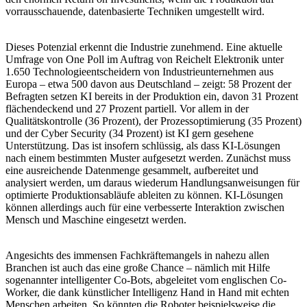
vorrausschauende, datenbasierte Techniken umgestellt wird.
Dieses Potenzial erkennt die Industrie zunehmend. Eine aktuelle
Umfrage von One Poll im Auftrag von Reichelt Elektronik unter
1.650 Technologieentscheidern von Industrieunternehmen aus
Europa – etwa 500 davon aus Deutschland – zeigt: 58 Prozent der
Befragten setzen KI bereits in der Produktion ein, davon 31 Prozent
flächendeckend und 27 Prozent partiell. Vor allem in der
Qualitätskontrolle (36 Prozent), der Prozessoptimierung (35 Prozent)
und der Cyber Security (34 Prozent) ist KI gern gesehene
Unterstützung. Das ist insofern schlüssig, als dass KI-Lösungen
nach einem bestimmten Muster aufgesetzt werden. Zunächst muss
eine ausreichende Datenmenge gesammelt, aufbereitet und
analysiert werden, um daraus wiederum Handlungsanweisungen für
optimierte Produktionsabläufe ableiten zu können. KI-Lösungen
können allerdings auch für eine verbesserte Interaktion zwischen
Mensch und Maschine eingesetzt werden.
Angesichts des immensen Fachkräftemangels in nahezu allen
Branchen ist auch das eine große Chance – nämlich mit Hilfe
sogenannter intelligenter Co-Bots, abgeleitet vom englischen Co-
Worker, die dank künstlicher Intelligenz Hand in Hand mit echten
Menschen arbeiten. So könnten die Roboter beispielsweise die