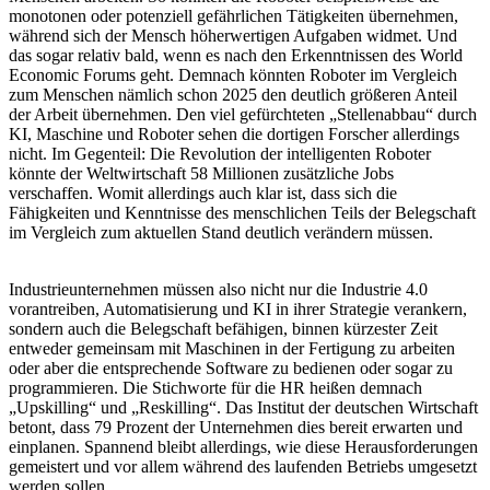
monotonen oder potenziell gefährlichen Tätigkeiten übernehmen,
während sich der Mensch höherwertigen Aufgaben widmet. Und
das sogar relativ bald, wenn es nach den Erkenntnissen des World
Economic Forums geht. Demnach könnten Roboter im Vergleich
zum Menschen nämlich schon 2025 den deutlich größeren Anteil
der Arbeit übernehmen. Den viel gefürchteten „Stellenabbau“ durch
KI, Maschine und Roboter sehen die dortigen Forscher allerdings
nicht. Im Gegenteil: Die Revolution der intelligenten Roboter
könnte der Weltwirtschaft 58 Millionen zusätzliche Jobs
verschaffen. Womit allerdings auch klar ist, dass sich die
Fähigkeiten und Kenntnisse des menschlichen Teils der Belegschaft
im Vergleich zum aktuellen Stand deutlich verändern müssen.
Industrieunternehmen müssen also nicht nur die Industrie 4.0
vorantreiben, Automatisierung und KI in ihrer Strategie verankern,
sondern auch die Belegschaft befähigen, binnen kürzester Zeit
entweder gemeinsam mit Maschinen in der Fertigung zu arbeiten
oder aber die entsprechende Software zu bedienen oder sogar zu
programmieren. Die Stichworte für die HR heißen demnach
„Upskilling“ und „Reskilling“. Das Institut der deutschen Wirtschaft
betont, dass 79 Prozent der Unternehmen dies bereit erwarten und
einplanen. Spannend bleibt allerdings, wie diese Herausforderungen
gemeistert und vor allem während des laufenden Betriebs umgesetzt
werden sollen.