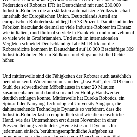
Federation of Robotics IFR ist Deutschland mit rund 230.000
Industrie-Robotern die am stärksten automatisierte Volkswirtschaft
innerhalb der Europäischen Union. Deutschlands Anteil am
europäischen Roboterbestand liegt bei 33 Prozent. Damit sind in den
Fabriken hierzulande dreimal so viele Industrie-Roboter im Einsatz
wie in Italien, rund fünfmal so viele in Frankreich und rund zehnmal
so viele wie in Großbritannien. Und auch im internationalen
Vergleich schneidet Deutschland gut ab: Mit Blick auf die
Roboterdichte kommen in Deutschland auf 10.000 Beschäftigte 309
Industrie-Roboter. Nur in Südkorea und Singapur ist die Dichte
höher.
Und mittlerweile sind die Fähigkeiten der Roboter auch tatsächlich
beeindruckend. Wir erinnern uns an den „Ikea Bot“, der 2018 einen
Stuhl des schwedischen Möbelhauses in unter 20 Minuten
zusammenbauen und damit so manchen Hobby-Handwerker
deutlich schlagen konnte. Mittlerweile hat Eureka Robotics, ein
Spin-off der Nanyang Technological University Singapur, die
dahinterstehende Technologie Dynamis so verfeinert, dass die
Industrie-Roboter fast so empfindlich sind wie die menschliche
Hand, wie das Unternehmen erst diesen November in einer
Pressemitteilung verkündete. „Heute ist es mit Dynamis für
jedermann einfach, berührungsempfindliche Aufgaben zu
programmieren, die normalerweise von Menschen ausgeführt