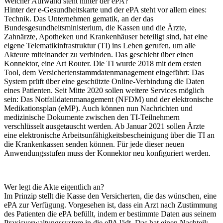
Welcher Aufwand steht hinter der ePA?
Hinter der e-Gesundheitskarte und der ePA steht vor allem eines:
Technik. Das Unternehmen gematik, an der das
Bundesgesundheitsministerium, die Kassen und die Ärzte,
Zahnärzte, Apotheken und Krankenhäuser beteiligt sind, hat eine
eigene Telematikinfrastruktur (TI) ins Leben gerufen, um alle
Akteure miteinander zu verbinden. Das geschieht über einen
Konnektor, eine Art Router. Die TI wurde 2018 mit dem ersten
Tool, dem Versichertenstammdatenmanagement eingeführt: Das
System prüft über eine geschützte Online-Verbindung die Daten
eines Patienten. Seit Mitte 2020 sollen weitere Services möglich
sein: Das Notfalldatenmanagement (NFDM) und der elektronische
Medikationsplan (eMP). Auch können nun Nachrichten und
medizinische Dokumente zwischen den TI-Teilnehmern
verschlüsselt ausgetauscht werden. Ab Januar 2021 sollen Ärzte
eine elektronische Arbeitsunfähigkeitsbescheinigung über die TI an
die Krankenkassen senden können. Für jede dieser neuen
Anwendungsstufen muss der Konnektor neu konfiguriert werden.
Wer legt die Akte eigentlich an?
Im Prinzip stellt die Kasse den Versicherten, die das wünschen, eine
ePA zur Verfügung. Vorgesehen ist, dass ein Arzt nach Zustimmung
des Patienten die ePA befüllt, indem er bestimmte Daten aus seinem
Praxisverwaltungssystem in die ePA lädt. Das hat einen Nachteil: