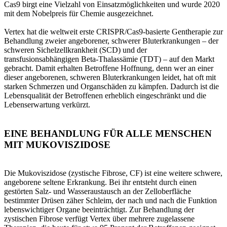
Cas9 birgt eine Vielzahl von Einsatzmöglichkeiten und wurde 2020
mit dem Nobelpreis für Chemie ausgezeichnet.
Vertex hat die weltweit erste CRISPR/Cas9-basierte Gentherapie zur
Behandlung zweier angeborener, schwerer Bluterkrankungen – der
schweren Sichelzellkrankheit (SCD) und der
transfusionsabhängigen Beta-Thalassämie (TDT) – auf den Markt
gebracht. Damit erhalten Betroffene Hoffnung, denn wer an einer
dieser angeborenen, schweren Bluterkrankungen leidet, hat oft mit
starken Schmerzen und Organschäden zu kämpfen. Dadurch ist die
Lebensqualität der Betroffenen erheblich eingeschränkt und die
Lebenserwartung verkürzt.
EINE BEHANDLUNG FÜR ALLE MENSCHEN
MIT MUKOVISZIDOSE
Die Mukoviszidose (zystische Fibrose, CF) ist eine weitere schwere,
angeborene seltene Erkrankung. Bei ihr entsteht durch einen
gestörten Salz- und Wasseraustausch an der Zelloberfläche
bestimmter Drüsen zäher Schleim, der nach und nach die Funktion
lebenswichtiger Organe beeinträchtigt. Zur Behandlung der
zystischen Fibrose verfügt Vertex über mehrere zugelassene