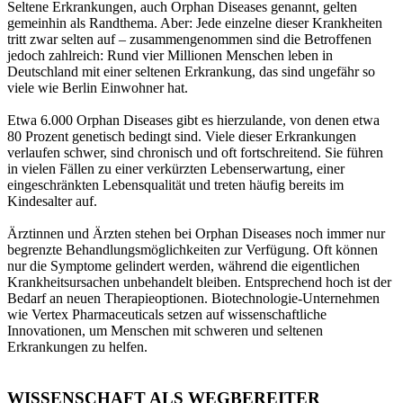
Seltene Erkrankungen, auch Orphan Diseases genannt, gelten
gemeinhin als Randthema. Aber: Jede einzelne dieser Krankheiten
tritt zwar selten auf – zusammengenommen sind die Betroffenen
jedoch zahlreich: Rund vier Millionen Menschen leben in
Deutschland mit einer seltenen Erkrankung, das sind ungefähr so
viele wie Berlin Einwohner hat.
Etwa 6.000 Orphan Diseases gibt es hierzulande, von denen etwa
80 Prozent genetisch bedingt sind. Viele dieser Erkrankungen
verlaufen schwer, sind chronisch und oft fortschreitend. Sie führen
in vielen Fällen zu einer verkürzten Lebenserwartung, einer
eingeschränkten Lebensqualität und treten häufig bereits im
Kindesalter auf.
Ärztinnen und Ärzten stehen bei Orphan Diseases noch immer nur
begrenzte Behandlungsmöglichkeiten zur Verfügung. Oft können
nur die Symptome gelindert werden, während die eigentlichen
Krankheitsursachen unbehandelt bleiben. Entsprechend hoch ist der
Bedarf an neuen Therapieoptionen. Biotechnologie-Unternehmen
wie Vertex Pharmaceuticals setzen auf wissenschaftliche
Innovationen, um Menschen mit schweren und seltenen
Erkrankungen zu helfen.
WISSENSCHAFT ALS WEGBEREITER