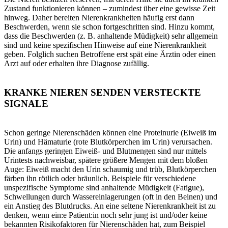
Zustand funktionieren können – zumindest über eine gewisse Zeit
hinweg. Daher bereiten Nierenkrankheiten häufig erst dann
Beschwerden, wenn sie schon fortgeschritten sind. Hinzu kommt,
dass die Beschwerden (z. B. anhaltende Müdigkeit) sehr allgemein
sind und keine spezifischen Hinweise auf eine Nierenkrankheit
geben. Folglich suchen Betroffene erst spät eine Ärztin oder einen
Arzt auf oder erhalten ihre Diagnose zufällig.
KRANKE NIEREN SENDEN VERSTECKTE
SIGNALE
Schon geringe Nierenschäden können eine Proteinurie (Eiweiß im
Urin) und Hämaturie (rote Blutkörperchen im Urin) verursachen.
Die anfangs geringen Eiweiß- und Blutmengen sind nur mittels
Urintests nachweisbar, spätere größere Mengen mit dem bloßen
Auge: Eiweiß macht den Urin schaumig und trüb, Blutkörperchen
färben ihn rötlich oder bräunlich. Beispiele für verschiedene
unspezifische Symptome sind anhaltende Müdigkeit (Fatigue),
Schwellungen durch Wassereinlagerungen (oft in den Beinen) und
ein Anstieg des Blutdrucks. An eine seltene Nierenkrankheit ist zu
denken, wenn ein:e Patient:in noch sehr jung ist und/oder keine
bekannten Risikofaktoren für Nierenschäden hat, zum Beispiel