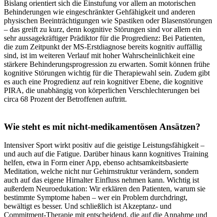
Bislang orientiert sich die Einstufung vor allem an motorischen
Behinderungen wie eingeschränkter Gehfähigkeit und anderen
physischen Beeinträchtigungen wie Spastiken oder Blasenstörungen
– das greift zu kurz, denn kognitive Störungen sind vor allem ein
sehr aussagekräftiger Prädiktor für die Progredienz: Bei Patienten,
die zum Zeitpunkt der MS-Erstdiagnose bereits kognitiv auffällig
sind, ist im weiteren Verlauf mit hoher Wahrscheinlichkeit eine
stärkere Behinderungsprogression zu erwarten. Somit können frühe
kognitive Störungen wichtig für die Therapiewahl sein. Zudem gibt
es auch eine Progredienz auf rein kognitiver Ebene, die kognitive
PIRA, die unabhängig von körperlichen Verschlechterungen bei
circa 68 Prozent der Betroffenen auftritt.
Wie steht es mit nicht-medikamentösen Ansätzen?
Intensiver Sport wirkt positiv auf die geistige Leistungsfähigkeit –
und auch auf die Fatigue. Darüber hinaus kann kognitives Training
helfen, etwa in Form einer App, ebenso achtsamkeitsbasierte
Meditation, welche nicht nur Gehirnstruktur verändern, sondern
auch auf das eigene Hirnalter Einfluss nehmen kann. Wichtig ist
außerdem Neuroedukation: Wir erklären den Patienten, warum sie
bestimmte Symptome haben – wer ein Problem durchdringt,
bewältigt es besser. Und schließlich ist Akzeptanz- und
Commitment-Therapie mit entscheidend, die auf die Annahme und