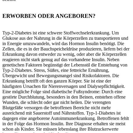
ERWORBEN ODER ANGEBOREN?
Typ-2-Diabetes ist eine schwere Stoffwechselerkrankung. Um
Glukose aus der Nahrung in die Körperzellen zu transportieren und
in Energie umzuwandeln, wird das Hormon Insulin benötigt. Die
Zellen, die es in der Bauchspeicheldrüse produzieren, liefern bei der
Erkrankung davon entweder zu wenig, oder aber die Körperzellen
reagieren nicht stark genug auf das vorhandene Insulin. Neben
genetischen Faktoren begünstigt der Lebensstil die Entstehung von
Typ-2-Diabetes. Stress, Süßes, eine fettreiche Ernährung,
Übergewicht und Bewegungsmangel sind Risikofaktoren. Die
Erkrankung betrifft oft den ganzen Körper. Sie ist eine der
häufigsten Ursachen für Nierenversagen und Dialysepflichtigkeit.
Eine mögliche Folge sind diabetische Fußsyndrome: Durch eine
gestörte Durchblutung, besonders in den Beinen, entstehen offene
Wunden, die schlecht oder gar nicht heilen. Die verengten
Blutgefäße versorgen die betroffenen Bereiche nicht mehr
ausreichend mit Sauerstoff und Nährstoffen. Typ-1-Diabetes ist
dagegen eine angeborene Autoimmunerkrankung. Betroffenen fehlt
in der Folge das Hormon Insulin. Ihre Diagnose erhalten sie meist
schon als Kinder. Sie müssen lebenslang ihre Blutzuckerwerte