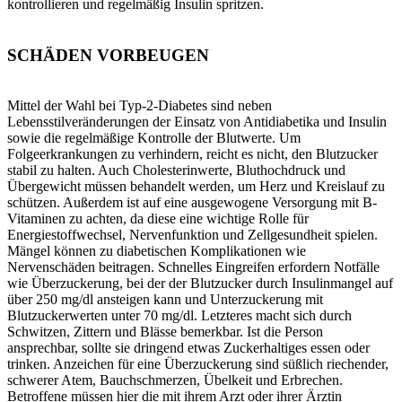
kontrollieren und regelmäßig Insulin spritzen.
SCHÄDEN VORBEUGEN
Mittel der Wahl bei Typ-2-Diabetes sind neben
Lebensstilveränderungen der Einsatz von Antidiabetika und Insulin
sowie die regelmäßige Kontrolle der Blutwerte. Um
Folgeerkrankungen zu verhindern, reicht es nicht, den Blutzucker
stabil zu halten. Auch Cholesterinwerte, Bluthochdruck und
Übergewicht müssen behandelt werden, um Herz und Kreislauf zu
schützen. Außerdem ist auf eine ausgewogene Versorgung mit B-
Vitaminen zu achten, da diese eine wichtige Rolle für
Energiestoffwechsel, Nervenfunktion und Zellgesundheit spielen.
Mängel können zu diabetischen Komplikationen wie
Nervenschäden beitragen. Schnelles Eingreifen erfordern Notfälle
wie Überzuckerung, bei der der Blutzucker durch Insulinmangel auf
über 250 mg/dl ansteigen kann und Unterzuckerung mit
Blutzuckerwerten unter 70 mg/dl. Letzteres macht sich durch
Schwitzen, Zittern und Blässe bemerkbar. Ist die Person
ansprechbar, sollte sie dringend etwas Zuckerhaltiges essen oder
trinken. Anzeichen für eine Überzuckerung sind süßlich riechender,
schwerer Atem, Bauchschmerzen, Übelkeit und Erbrechen.
Betroffene müssen hier die mit ihrem Arzt oder ihrer Ärztin