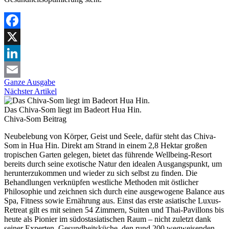
Facebook
X
LinkedIn
Ganze Ausgabe
Email
Nächster Artikel
Das Chiva-Som liegt im Badeort Hua Hin.
Chiva-Som
Beitrag
Neubelebung von Körper, Geist und Seele, dafür steht das Chiva-
Som in Hua Hin. Direkt am Strand in einem 2,8 Hektar großen
tropischen Garten gelegen, bietet das führende Wellbeing-Resort
bereits durch seine exotische Natur den idealen Ausgangspunkt, um
herunterzukommen und wieder zu sich selbst zu finden. Die
Behandlungen verknüpfen westliche Methoden mit östlicher
Philosophie und zeichnen sich durch eine ausgewogene Balance aus
Spa, Fitness sowie Ernährung aus. Einst das erste asiatische Luxus-
Retreat gilt es mit seinen 54 Zimmern, Suiten und Thai-Pavillons bis
heute als Pionier im südostasiatischen Raum – nicht zuletzt dank
seiner Experten, Gesundheitsküche, den rund 200 wegweisenden