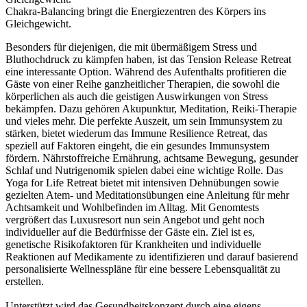
Chakra-Balancing bringt die Energiezentren des Körpers ins
Gleichgewicht.
Besonders für diejenigen, die mit übermäßigem Stress und
Bluthochdruck zu kämpfen haben, ist das Tension Release Retreat
eine interessante Option. Während des Aufenthalts profitieren die
Gäste von einer Reihe ganzheitlicher Therapien, die sowohl die
körperlichen als auch die geistigen Auswirkungen von Stress
bekämpfen. Dazu gehören Akupunktur, Meditation, Reiki-Therapie
und vieles mehr. Die perfekte Auszeit, um sein Immunsystem zu
stärken, bietet wiederum das Immune Resilience Retreat, das
speziell auf Faktoren eingeht, die ein gesundes Immunsystem
fördern. Nährstoffreiche Ernährung, achtsame Bewegung, gesunder
Schlaf und Nutrigenomik spielen dabei eine wichtige Rolle. Das
Yoga for Life Retreat bietet mit intensiven Dehnübungen sowie
gezielten Atem- und Meditationsübungen eine Anleitung für mehr
Achtsamkeit und Wohlbefinden im Alltag. Mit Genomtests
vergrößert das Luxusresort nun sein Angebot und geht noch
individueller auf die Bedürfnisse der Gäste ein. Ziel ist es,
genetische Risikofaktoren für Krankheiten und individuelle
Reaktionen auf Medikamente zu identifizieren und darauf basierend
personalisierte Wellnesspläne für eine bessere Lebensqualität zu
erstellen.
Unterstützt wird das Gesundheitskonzept durch eine eigens