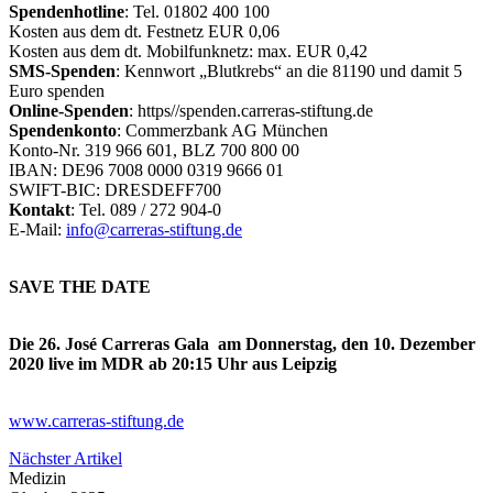
Spendenhotline
: Tel. 01802 400 100
Kosten aus dem dt. Festnetz EUR 0,06
Kosten aus dem dt. Mobilfunknetz: max. EUR 0,42
SMS-Spenden
: Kennwort „Blutkrebs“ an die 81190 und damit 5
Euro spenden
Online-Spenden
: https//spenden.carreras-stiftung.de
Spendenkonto
: Commerzbank AG München
Konto-Nr. 319 966 601, BLZ 700 800 00
IBAN: DE96 7008 0000 0319 9666 01
SWIFT-BIC: DRESDEFF700
Kontakt
: Tel. 089 / 272 904-0
E-Mail:
info@carreras-stiftung.de
SAVE THE DATE
Die 26. José Carreras Gala am Donnerstag, den 10. Dezember
2020 live im MDR ab 20:15 Uhr aus Leipzig
www.carreras-stiftung.de
Nächster Artikel
Medizin