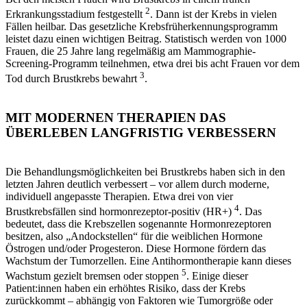
2
Erkrankungsstadium festgestellt
. Dann ist der Krebs in vielen
Fällen heilbar. Das gesetzliche Krebsfrüherkennungsprogramm
leistet dazu einen wichtigen Beitrag. Statistisch werden von 1000
Frauen, die 25 Jahre lang regelmäßig am Mammographie-
Screening-Programm teilnehmen, etwa drei bis acht Frauen vor dem
3
Tod durch Brustkrebs bewahrt
.
MIT MODERNEN THERAPIEN DAS
ÜBERLEBEN LANGFRISTIG VERBESSERN
Die Behandlungsmöglichkeiten bei Brustkrebs haben sich in den
letzten Jahren deutlich verbessert – vor allem durch moderne,
individuell angepasste Therapien. Etwa drei von vier
4
Brustkrebsfällen sind hormonrezeptor-positiv (HR+)
. Das
bedeutet, dass die Krebszellen sogenannte Hormonrezeptoren
besitzen, also „Andockstellen“ für die weiblichen Hormone
Östrogen und/oder Progesteron. Diese Hormone fördern das
Wachstum der Tumorzellen. Eine Antihormontherapie kann dieses
5
Wachstum gezielt bremsen oder stoppen
. Einige dieser
Patient:innen haben ein erhöhtes Risiko, dass der Krebs
zurückkommt – abhängig von Faktoren wie Tumorgröße oder