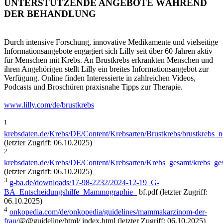
UNTERSTÜTZENDE ANGEBOTE WÄHREND
DER BEHANDLUNG
Durch intensive Forschung, innovative Medikamente und vielseitige
Informationsangebote engagiert sich Lilly seit über 60 Jahren aktiv
für Menschen mit Krebs. An Brustkrebs erkrankten Menschen und
ihren Angehörigen stellt Lilly ein breites Informationsangebot zur
Verfügung. Online finden Interessierte in zahlreichen Videos,
Podcasts und Broschüren praxisnahe Tipps zur Therapie.
www.lilly.com/de/brustkrebs
1
krebsdaten.de/Krebs/DE/Content/Krebsarten/Brustkrebs/brustkrebs_
(letzter Zugriff: 06.10.2025)
2
krebsdaten.de/Krebs/DE/Content/Krebsarten/Krebs_gesamt/krebs_g
(letzter Zugriff: 06.10.2025)
3
g-ba.de/downloads/17-98-2232/2024-12-19_G-
BA_Entscheidungshilfe_Mammographie_
bf.pdf (letzter Zugriff:
06.10.2025)
4
onkopedia.com/de/onkopedia/guidelines/mammakarzinom-der-
frau/
@@guideline/html/ index.html (letzter Zugriff: 06.10.2025)