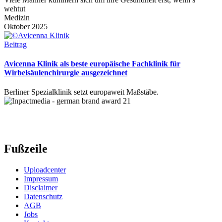
wehtut
Medizin
Oktober 2025
Beitrag
Avicenna Klinik als beste europäische Fachklinik für
Wirbelsäulenchirurgie ausgezeichnet
Berliner Spezialklinik setzt europaweit Maßstäbe.
Fußzeile
Uploadcenter
Impressum
Disclaimer
Datenschutz
AGB
Jobs