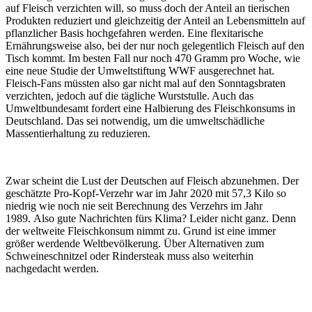
auf Fleisch verzichten will, so muss doch der Anteil an tierischen
Produkten reduziert und gleichzeitig der Anteil an Lebensmitteln auf
pflanzlicher Basis hochgefahren werden. Eine flexitarische
Ernährungsweise also, bei der nur noch gelegentlich Fleisch auf den
Tisch kommt. Im besten Fall nur noch 470 Gramm pro Woche, wie
eine neue Studie der Umweltstiftung WWF ausgerechnet hat.
Fleisch-Fans müssten also gar nicht mal auf den Sonntagsbraten
verzichten, jedoch auf die tägliche Wurststulle. Auch das
Umweltbundesamt fordert eine Halbierung des Fleischkonsums in
Deutschland. Das sei notwendig, um die umweltschädliche
Massentierhaltung zu reduzieren.
Zwar scheint die Lust der Deutschen auf Fleisch abzunehmen. Der
geschätzte Pro-Kopf-Verzehr war im Jahr 2020 mit 57,3 Kilo so
niedrig wie noch nie seit Berechnung des Verzehrs im Jahr
1989. Also gute Nachrichten fürs Klima? Leider nicht ganz. Denn
der weltweite Fleischkonsum nimmt zu. Grund ist eine immer
größer werdende Weltbevölkerung. Über Alternativen zum
Schweineschnitzel oder Rindersteak muss also weiterhin
nachgedacht werden.