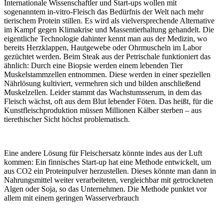
Internationale Wissenschaftler und Start-ups wollen mit
sogenanntem in-vitro-Fleisch das Bedürfnis der Welt nach mehr
tierischem Protein stillen. Es wird als vielversprechende Alternative
im Kampf gegen Klimakrise und Massentierhaltung gehandelt. Die
eigentliche Technologie dahinter kennt man aus der Medizin, wo
bereits Herzklappen, Hautgewebe oder Ohrmuscheln im Labor
gezüchtet werden. Beim Steak aus der Petrischale funktioniert das
ähnlich: Durch eine Biopsie werden einem lebenden Tier
Muskelstammzellen entnommen. Diese werden in einer speziellen
Nährlösung kultiviert, vermehren sich und bilden anschließend
Muskelzellen. Leider stammt das Wachstumsserum, in dem das
Fleisch wächst, oft aus dem Blut lebender Föten. Das heißt, für die
Kunstfleischproduktion müssen Millionen Kälber sterben – aus
tierethischer Sicht höchst problematisch.
Eine andere Lösung für Fleischersatz könnte indes aus der Luft
kommen: Ein finnisches Start-up hat eine Methode entwickelt, um
aus CO2 ein Proteinpulver herzustellen. Dieses könnte man dann in
Nahrungsmittel weiter verarbeiteten, vergleichbar mit getrockneten
Algen oder Soja, so das Unternehmen. Die Methode punktet vor
allem mit einem geringen Wasserverbrauch