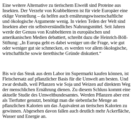
Eine weitere Alternative zu tierischem Eiweiß sind Proteine aus
Insekten. Der Verzehr von Krabbeltieren ist für viele Europäer eine
eklige Vorstellung – da helfen auch ernährungswissenschaftliche
und ökologische Argumente wenig. In vielen Teilen der Welt sind
Insekten aber ein selbstverständliches Nahrungsmittel. Seit Jahren
werde der Genuss von Krabbeltieren in europäischen und
amerikanischen Medien debattiert, schreibt dazu die Heinrich-Böll-
Stiftung: „In Europa geht es dabei weniger um die Frage, wie gut
oder weniger gut sie schmecken, es werden vor allem ökologische,
wirtschaftliche sowie tierethische Gründe diskutiert.“
Bis wir das Steak aus dem Labor im Supermarkt kaufen können, ist
Fleischersatz auf pflanzlicher Basis für die Umwelt am besten. Und
zwar deshalb, weil Pflanzen wie Soja und Weizen auf direktem Weg
der menschlichen Ernährung dienen. Zu diesem Schluss kommt eine
aktuelle Studie des Umweltbundesamtes. Werden Pflanzen aber erst
als Tierfutter genutzt, benötigt man die siebenfache Menge an
pflanzlichen Kalorien um das Äquivalent an tierischen Kalorien zu
gewinnen. Abgesehen davon fallen auch deutlich mehr Ackerfläche,
Wasser und Energie an.