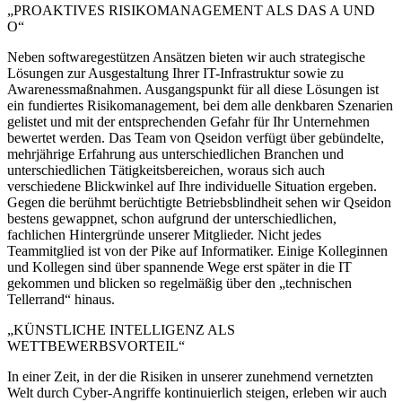
„PROAKTIVES RISIKOMANAGEMENT ALS DAS A UND
O“
Neben softwaregestützen Ansätzen bieten wir auch strategische
Lösungen zur Ausgestaltung Ihrer IT-Infrastruktur sowie zu
Awarenessmaßnahmen. Ausgangspunkt für all diese Lösungen ist
ein fundiertes Risikomanagement, bei dem alle denkbaren Szenarien
gelistet und mit der entsprechenden Gefahr für Ihr Unternehmen
bewertet werden. Das Team von Qseidon verfügt über gebündelte,
mehrjährige Erfahrung aus unterschiedlichen Branchen und
unterschiedlichen Tätigkeitsbereichen, woraus sich auch
verschiedene Blickwinkel auf Ihre individuelle Situation ergeben.
Gegen die berühmt berüchtigte Betriebsblindheit sehen wir Qseidon
bestens gewappnet, schon aufgrund der unterschiedlichen,
fachlichen Hintergründe unserer Mitglieder. Nicht jedes
Teammitglied ist von der Pike auf Informatiker. Einige Kolleginnen
und Kollegen sind über spannende Wege erst später in die IT
gekommen und blicken so regelmäßig über den „technischen
Tellerrand“ hinaus.
„KÜNSTLICHE INTELLIGENZ ALS
WETTBEWERBSVORTEIL“
In einer Zeit, in der die Risiken in unserer zunehmend vernetzten
Welt durch Cyber-Angriffe kontinuierlich steigen, erleben wir auch