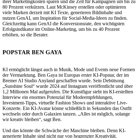
ihrer Marketingkosten sparen und die Zeit für Kampagnen um bis zu
80 Prozent verkürzen. Laut McKinsey erstellen oder optimieren
viele Marken derzeit mit KI Texte, generieren Bildinhalte und
nutzen GenAI, um Inspiration für Social-Media-Ideen zu finden.
Gleichzeitig kann GenAI die Konversionsrate, den wichtigsten
Erfolgsindikator im Online-Marketing, um bis zu 40 Prozent
erhöhen, so die Berater.
POPSTAR BEN GAYA
KI ermöglicht längst auch in Musik, Mode und Events neue Formen
der Vermarktung. Ben Gaya ist Europas erster KI-Popstar, der im
Bremer AI Studio Anyland geschaffen wurde. Sein Debütsong
„Sunshine Soul“ wurde 2024 auf Instagram veröffentlicht und über
1,2 Millionen Mal aufgerufen. Die Kunstfigur sieht im KI-erstellten
Interview ein enormes Potenzial für Modeempfehlungen,
Investment-Tipps, virtuelle Fashion Shows und interaktive Live-
Konzerte. Ein KI-Avatar könne schließlich in Sekunden das Outfit
wechseln oder durch Galaxien tanzen. „Alles ist möglich, solange
wir kreativ bleiben“, sagt Ben.
Und das könnte die Schwäche der Maschine bleiben. Denn KI-
generierte Inhalte sind nicht nur von begrenzter Kreativität.