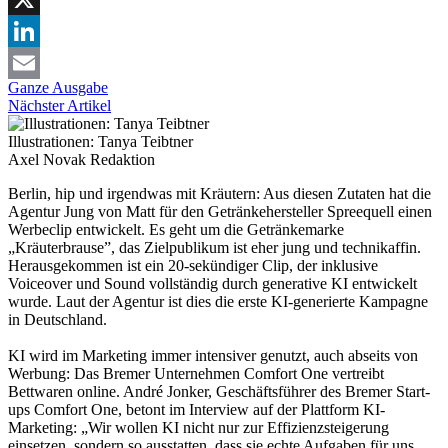
X
LinkedIn
Ganze Ausgabe
Email
Nächster Artikel
Illustrationen: Tanya Teibtner
Axel Novak
Redaktion
Berlin, hip und irgendwas mit Kräutern: Aus diesen Zutaten hat die
Agentur Jung von Matt für den Getränkehersteller Spreequell einen
Werbeclip entwickelt. Es geht um die Getränkemarke
„Kräuterbrause”, das Zielpublikum ist eher jung und technikaffin.
Herausgekommen ist ein 20-sekündiger Clip, der inklusive
Voiceover und Sound vollständig durch generative KI entwickelt
wurde. Laut der Agentur ist dies die erste KI-generierte Kampagne
in Deutschland.
KI wird im Marketing immer intensiver genutzt, auch abseits von
Werbung: Das Bremer Unternehmen Comfort One vertreibt
Bettwaren online. André Jonker, Geschäftsführer des Bremer Start-
ups Comfort One, betont im Interview auf der Plattform KI-
Marketing: „Wir wollen KI nicht nur zur Effizienzsteigerung
einsetzen, sondern so ausstatten, dass sie echte Aufgaben für uns