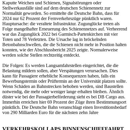
Kaputte Weichen und Schienen, Signalstörungen oder
Stellwerkausfälle sind auf dem deutschen Schienennetz zur
Normalität geworden. So ermittelte die Deutsche Bahn, dass für
2024 nur 62 Prozent der Fernverkehrszüge pünktlich waren.
Hauptursache: die veraltete Infrastruktur. Zugunglücke treten als
Folge mangelhafter Erneuerung des Schienennetzes auf. Verheerend
war das Zugunglück 2022 bei Garmisch-Partenkirchen mit vier
Toten und 78 Verletzten. Die Ursache lag in bröckelnden
Betonbahnschwellen, die die Schienen nicht mehr in Position halten
konnten, wie der Abschlussbericht 2025 zeigte. Normalerweise
werden solche Stellen rechtzeitig entdeckt.
Die Folgen: Es werden Langsamfahrstellen eingerichtet, die die
Belastung mildern sollen, aber Verspätungen verursachen. Dies
kann für Passagiere erhebliche Konsequenzen haben, falls ein
Bewerbungstermin oder Prüftermin an der Universität platzen sollte.
Wenn Schäden an Bahnstrecken behoben werden, sind Baustellen
notwendig, die mehr oder weniger lange erhalten bleiben. Ähnlich
düster wie bei der Passagierbeförderung sieht es bei DB Cargo aus.
Immerhin erreichen hier 69 Prozent der Züge ihren Bestimmungsort
pünktlich. Die Deutsche Bahn veranschlagt einen Investitionsbedarf
von 290 Milliarden Euro für die nächsten zehn Jahre
VERKEHRSKOLLAPS BINNENSCHIFFFAHRT