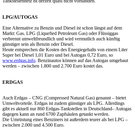
Tankstellennetz ist derzeit quasi nicht vorhanden.
LPG/AUTOGAS
Eine Alternative zu Benzin und Diesel ist schon längst auf dem
Markt: Gas. LPG (Liquefied Petroleum Gas) oder Flüssiggas
verbrennt umweltfreundlich und wird vermutlich auch künftig
günstiger sein als Benzin oder Diesel.
Heute entsprechen die Kosten des Energiegehalts von einem Liter
Super bei Diesel 1,01 Euro und bei Autogas 0,72 Euro, so
www.erdgas.info
. Benzinautos können auf das Autogas umgebaut
werden – zwischen 1.800 und 2.700 Euro kostet das.
ERDGAS
Auch Erdgas – CNG (Compressed Natural Gas) genannt – bietet
Umweltvorteile. Erdgas ist zudem günstiger als LPG. Allerdings
gibt es aktuell nur 860 Erdgas-Tankstellen in Deutschland– Autogas
dagegen kann an rund 6700 Zapfsäulen getankt werden.
Die Umrüstung eines Benziners ist außerdem teurer als bei LPG –
zwischen 2.000 und 4.500 Euro.