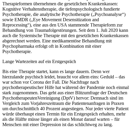
Therapieformen übernehmen die gesetzlichen Krankenkassen:
Kognitive Verhaltenstherapie, die tiefenpsychologisch fundierte
Psychotherapie, die analytische Psychotherapie („Psychoanalyse“)
sowie EMDR („Eye Movement Desensitization and
Reprocessing“), eine aus den USA stammende Therapieform zur
Behandlung von Traumafolgestörungen. Seit dem 1. Juli 2020 kann
auch die Systemische Therapie mit den gesetzlichen Krankenkassen
abgerechnet werden. Eine medikamentöse Behandlung mit
Psychopharmaka erfolgt oft in Kombination mit einer
Psychotherapie.
Lange Wartezeiten auf ein Erstgespräch
Bis eine Therapie startet, kann es lange dauern. Denn wer
hierzulande psychisch leidet, braucht vor allem eins: Geduld – das
war schon vor Corona der Fall. Die Nachfrage nach
psychotherapeutischer Hilfe hat während der Pandemie noch einmal
stark zugenommen. Das geht aus einer Blitzumfrage der Deutschen
PsychotherapeutenVereinigung (DptV) hervor: Demnach sind im
Vergleich zum Vorjahreszeitraum die Patientenanfragen in Praxen
um durchschnittlich 40 Prozent angestiegen. Nur jeder vierte Patient
würde überhaupt einen Termin für ein Erstgespräch erhalten, mehr
als die Hälfte müsse länger als einen Monat darauf warten – für
Menschen mit einer Depression ist das schlichtweg zu lang.