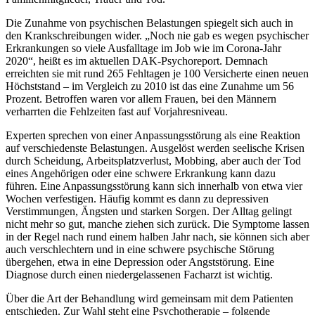
Die Zunahme von psychischen Belastungen spiegelt sich auch in
den Krankschreibungen wider. „Noch nie gab es wegen psychischer
Erkrankungen so viele Ausfalltage im Job wie im Corona-Jahr
2020“, heißt es im aktuellen DAK-Psychoreport. Demnach
erreichten sie mit rund 265 Fehltagen je 100 Versicherte einen neuen
Höchststand – im Vergleich zu 2010 ist das eine Zunahme um 56
Prozent. Betroffen waren vor allem Frauen, bei den Männern
verharrten die Fehlzeiten fast auf Vorjahresniveau.
Experten sprechen von einer Anpassungsstörung als eine Reaktion
auf verschiedenste Belastungen. Ausgelöst werden seelische Krisen
durch Scheidung, Arbeitsplatzverlust, Mobbing, aber auch der Tod
eines Angehörigen oder eine schwere Erkrankung kann dazu
führen. Eine Anpassungsstörung kann sich innerhalb von etwa vier
Wochen verfestigen. Häufig kommt es dann zu depressiven
Verstimmungen, Ängsten und starken Sorgen. Der Alltag gelingt
nicht mehr so gut, manche ziehen sich zurück. Die Symptome lassen
in der Regel nach rund einem halben Jahr nach, sie können sich aber
auch verschlechtern und in eine schwere psychische Störung
übergehen, etwa in eine Depression oder Angststörung. Eine
Diagnose durch einen niedergelassenen Facharzt ist wichtig.
Über die Art der Behandlung wird gemeinsam mit dem Patienten
entschieden. Zur Wahl steht eine Psychotherapie – folgende