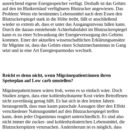
ausreichend eigene Energiespeicher verfügt. Deshalb ist das Gehirn
auf den im Blutkreislauf verfügbaren Blutzucker angewiesen. Das
Problem: Wenn ein bestimmtes Lebensmittel nach dem Essen den
Blutzuckerspiegel stark in die Höhe treibt, fällt er anschließend
wieder so extrem ab, dass er unter das Ausgangsniveau fallen kann.
Durch die daraus entstehende Achterbahnfahrt im Blutzuckerspiegel
kann es zu einer Schwankung der Energieversorgung des Gehirns
kommen. Einer der aktuellen wissenschaftlichen Erklärungsansätze
für Migräne ist, dass das Gehirn einen Schutzmechanismus in Gang
setzt und in eine Art Energiesparmodus wechselt.
Reicht es denn nicht, wenn Migränepatient:innen ihren
Speiseplan auf Low carb umstellen?
Migränepatient:innen wären froh, wenn es so einfach wäre. Doch
Studien zeigen, dass eine kohlenhydratarme Kost vielen Betroffenen
nicht zuverlässig genug hilft. Es hat sich in den letzten Jahren
herausgestellt, dass man kaum pauschale Aussagen über den Effekt
verschiedener Nahrungsmittel auf den Blutzuckerspiegel treffen
kann, denn jeder Organismus reagiert unterschiedlich. Es sind also
nicht immer die zucker- und kohlenhydratreichen Lebensmittel, die
Blutzuckerspitzen verursachen. Andersherum ist es möglich, dass