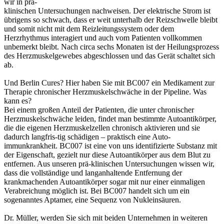
wir in prä-
klinischen Untersuchungen nachweisen. Der elektrische Strom ist
übrigens so schwach, dass er weit unterhalb der Reizschwelle bleibt
und somit nicht mit dem Reizleitungssystem oder dem
Herzrhythmus interagiert und auch vom Patienten vollkommen
unbemerkt bleibt. Nach circa sechs Monaten ist der Heilungsprozess
des Herzmuskelgewebes abgeschlossen und das Gerät schaltet sich
ab.
Und Berlin Cures? Hier haben Sie mit BC007 ein Medikament zur
Therapie chronischer Herzmuskelschwäche in der Pipeline. Was
kann es?
Bei einem großen Anteil der Patienten, die unter chronischer
Herzmuskelschwäche leiden, findet man bestimmte Autoantikörper,
die die eigenen Herzmuskelzellen chronisch aktivieren und sie
dadurch langfris-tig schädigen – praktisch eine Auto-
immunkrankheit. BC007 ist eine von uns identifizierte Substanz mit
der Eigenschaft, gezielt nur diese Autoantikörper aus dem Blut zu
entfernen. Aus unseren prä-klinischen Untersuchungen wissen wir,
dass die vollständige und langanhaltende Entfernung der
krankmachenden Autoantikörper sogar mit nur einer einmaligen
Verabreichung möglich ist. Bei BC007 handelt sich um ein
sogenanntes Aptamer, eine Sequenz von Nukleinsäuren.
Dr. Müller, werden Sie sich mit beiden Unternehmen in weiteren