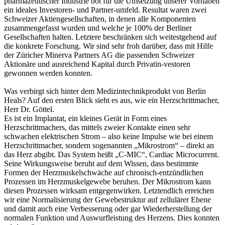
pharmazeutischer Industrie bot für die Umsetzung unserer Vorhaben
ein ideales Investoren- und Partner-umfeld. Resultat waren zwei
Schweizer Aktiengesellschaften, in denen alle Komponenten
zusammengefasst wurden und welche je 100% der Berliner
Gesellschaften halten. Letztere beschränken sich weitestgehend auf
die konkrete Forschung. Wir sind sehr froh darüber, dass mit Hilfe
der Züricher Minerva Partners AG die passenden Schweizer
Aktionäre und ausreichend Kapital durch Privatin-vestoren
gewonnen werden konnten.
Was verbirgt sich hinter dem Medizintechnikprodukt von Berlin
Heals? Auf den ersten Blick sieht es aus, wie ein Herzschrittmacher,
Herr Dr. Göttel.
Es ist ein Implantat, ein kleines Gerät in Form eines
Herzschrittmachers, das mittels zweier Kontakte einen sehr
schwachen elektrischen Strom – also keine Impulse wie bei einem
Herzschrittmacher, sondern sogenannten „Mikrostrom“ – direkt an
das Herz abgibt. Das System heißt „C-MIC“, Cardiac Microcurrent.
Seine Wirkungsweise beruht auf dem Wissen, dass bestimmte
Formen der Herzmuskelschwäche auf chronisch-entzündlichen
Prozessen im Herzmuskelgewebe beruhen. Der Mikrostrom kann
diesen Prozessen wirksam entgegenwirken. Letztendlich erreichen
wir eine Normalisierung der Gewebestruktur auf zellulärer Ebene
und damit auch eine Verbesserung oder gar Wiederherstellung der
normalen Funktion und Auswurfleistung des Herzens. Dies konnten