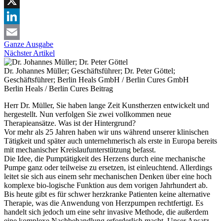
Facebook
X
LinkedIn
Ganze Ausgabe
Email
Nächster Artikel
Dr. Johannes Müller; Geschäftsführer; Dr. Peter Göttel;
Geschäftsführer; Berlin Heals GmbH / Berlin Cures GmbH
Berlin Heals / Berlin Cures
Beitrag
Herr Dr. Müller, Sie haben lange Zeit Kunstherzen entwickelt und
hergestellt. Nun verfolgen Sie zwei vollkommen neue
Therapieansätze. Was ist der Hintergrund?
Vor mehr als 25 Jahren haben wir uns während unserer klinischen
Tätigkeit und später auch unternehmerisch als erste in Europa bereits
mit mechanischer Kreislaufunterstützung befasst.
Die Idee, die Pumptätigkeit des Herzens durch eine mechanische
Pumpe ganz oder teilweise zu ersetzen, ist einleuchtend. Allerdings
leitet sie sich aus einem sehr mechanischen Denken über eine hoch
komplexe bio-logische Funktion aus dem vorigen Jahrhundert ab.
Bis heute gibt es für schwer herzkranke Patienten keine alternative
Therapie, was die Anwendung von Herzpumpen rechtfertigt. Es
handelt sich jedoch um eine sehr invasive Methode, die außerdem
eine komplexe Nachbehandlung erforderlich macht. Unser Ansatz