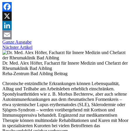
Facebook
X
LinkedIn
Ganze Ausgabe
Email
Nächster Artikel
Dr. Med. Alex Höfter, Facharzt für Innere Medizin und Chefarzt der
Rheumaklinik Bad Aibling
Reha-Zentrum Bad Aibling
Beitrag
Chronische entzündliche Erkrankungen können Lebensqualität,
Alltag und Teilhabe am Arbeitsleben erheblich einschränken.
Spondyloarthritiden wie z. B. Morbus Bechterew, aber auch seltene
Autoimmunerkrankungen aus dem rheumatischen Formenkreis –
etwa systemischer Lupus erythematodes (SLE), Sklerodermie oder
Sjögren-Syndrom – werden vorübergehend mit Kortison und
Immunsuppressiva behandelt. Ergänzend zur medikamentösen
Therapie können multimodale Rehabilitationen und Kuren mit Moor
in spezialisierten Kurorten bei vielen Betroffenen das
Beschwerdebild spürbar verbessern.