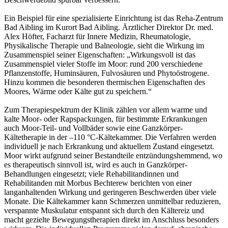
Ein Beispiel für eine spezialisierte Einrichtung ist das Reha-Zentrum
Bad Aibling im Kurort Bad Aibling. Ärztlicher Direktor Dr. med.
Alex Höfter, Facharzt für Innere Medizin, Rheumatologie,
Physikalische Therapie und Balneologie, sieht die Wirkung im
Zusammenspiel seiner Eigenschaften: „Wirkungsvoll ist das
Zusammenspiel vieler Stoffe im Moor: rund 200 verschiedene
Pflanzenstoffe, Huminsäuren, Fulvosäuren und Phytoöstrogene.
Hinzu kommen die besonderen thermischen Eigenschaften des
Moores, Wärme oder Kälte gut zu speichern.“
Zum Therapiespektrum der Klinik zählen vor allem warme und
kalte Moor- oder Rapspackungen, für bestimmte Erkrankungen
auch Moor-Teil- und Vollbäder sowie eine Ganzkörper-
Kältetherapie in der –110 °C-Kältekammer. Die Verfahren werden
individuell je nach Erkrankung und aktuellem Zustand eingesetzt.
Moor wirkt aufgrund seiner Bestandteile entzündungshemmend, wo
es therapeutisch sinnvoll ist, wird es auch in Ganzkörper-
Behandlungen eingesetzt; viele Rehabilitandinnen und
Rehabilitanden mit Morbus Bechterew berichten von einer
langanhaltenden Wirkung und geringeren Beschwerden über viele
Monate. Die Kältekammer kann Schmerzen unmittelbar reduzieren,
verspannte Muskulatur entspannt sich durch den Kältereiz und
macht gezielte Bewegungstherapien direkt im Anschluss besonders