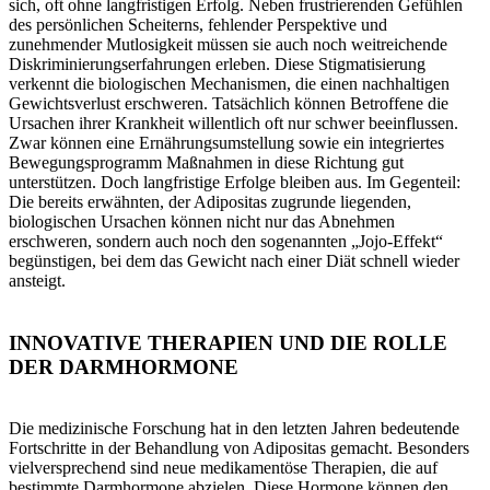
sich, oft ohne langfristigen Erfolg. Neben frustrierenden Gefühlen
des persönlichen Scheiterns, fehlender Perspektive und
zunehmender Mutlosigkeit müssen sie auch noch weitreichende
Diskriminierungserfahrungen erleben. Diese Stigmatisierung
verkennt die biologischen Mechanismen, die einen nachhaltigen
Gewichtsverlust erschweren. Tatsächlich können Betroffene die
Ursachen ihrer Krankheit willentlich oft nur schwer beeinflussen.
Zwar können eine Ernährungsumstellung sowie ein integriertes
Bewegungsprogramm Maßnahmen in diese Richtung gut
unterstützen. Doch langfristige Erfolge bleiben aus. Im Gegenteil:
Die bereits erwähnten, der Adipositas zugrunde liegenden,
biologischen Ursachen können nicht nur das Abnehmen
erschweren, sondern auch noch den sogenannten „Jojo-Effekt“
begünstigen, bei dem das Gewicht nach einer Diät schnell wieder
ansteigt.
INNOVATIVE THERAPIEN UND DIE ROLLE
DER DARMHORMONE
Die medizinische Forschung hat in den letzten Jahren bedeutende
Fortschritte in der Behandlung von Adipositas gemacht. Besonders
vielversprechend sind neue medikamentöse Therapien, die auf
bestimmte Darmhormone abzielen. Diese Hormone können den