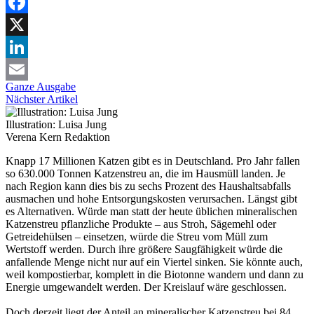
Facebook
X
LinkedIn
Ganze Ausgabe
Email
Nächster Artikel
Illustration: Luisa Jung
Verena Kern
Redaktion
Knapp 17 Millionen Katzen gibt es in Deutschland. Pro Jahr fallen
so 630.000 Tonnen Katzenstreu an, die im Hausmüll landen. Je
nach Region kann dies bis zu sechs Prozent des Haushaltsabfalls
ausmachen und hohe Entsorgungskosten verursachen. Längst gibt
es Alternativen. Würde man statt der heute üblichen mineralischen
Katzenstreu pflanzliche Produkte – aus Stroh, Sägemehl oder
Getreidehülsen – einsetzen, würde die Streu vom Müll zum
Wertstoff werden. Durch ihre größere Saugfähigkeit würde die
anfallende Menge nicht nur auf ein Viertel sinken. Sie könnte auch,
weil kompostierbar, komplett in die Biotonne wandern und dann zu
Energie umgewandelt werden. Der Kreislauf wäre geschlossen.
Doch derzeit liegt der Anteil an mineralischer Katzenstreu bei 84