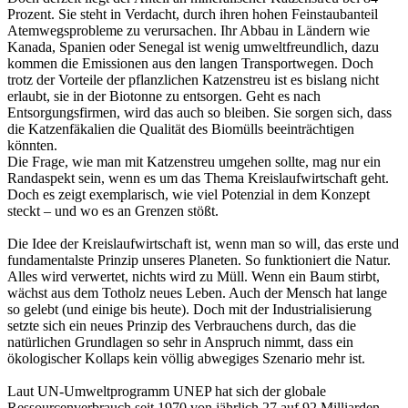
Prozent. Sie steht in Verdacht, durch ihren hohen Feinstaubanteil
Atemwegsprobleme zu verursachen. Ihr Abbau in Ländern wie
Kanada, Spanien oder Senegal ist wenig umweltfreundlich, dazu
kommen die Emissionen aus den langen Transportwegen. Doch
trotz der Vorteile der pflanzlichen Katzenstreu ist es bislang nicht
erlaubt, sie in der Biotonne zu entsorgen. Geht es nach
Entsorgungsfirmen, wird das auch so bleiben. Sie sorgen sich, dass
die Katzenfäkalien die Qualität des Biomülls beeinträchtigen
könnten.
Die Frage, wie man mit Katzenstreu umgehen sollte, mag nur ein
Randaspekt sein, wenn es um das Thema Kreislaufwirtschaft geht.
Doch es zeigt exemplarisch, wie viel Potenzial in dem Konzept
steckt – und wo es an Grenzen stößt.
Die Idee der Kreislaufwirtschaft ist, wenn man so will, das erste und
fundamentalste Prinzip unseres Planeten. So funktioniert die Natur.
Alles wird verwertet, nichts wird zu Müll. Wenn ein Baum stirbt,
wächst aus dem Totholz neues Leben. Auch der Mensch hat lange
so gelebt (und einige bis heute). Doch mit der Industrialisierung
setzte sich ein neues Prinzip des Verbrauchens durch, das die
natürlichen Grundlagen so sehr in Anspruch nimmt, dass ein
ökologischer Kollaps kein völlig abwegiges Szenario mehr ist.
Laut UN-Umweltprogramm UNEP hat sich der globale
Ressourcenverbrauch seit 1970 von jährlich 27 auf 92 Milliarden