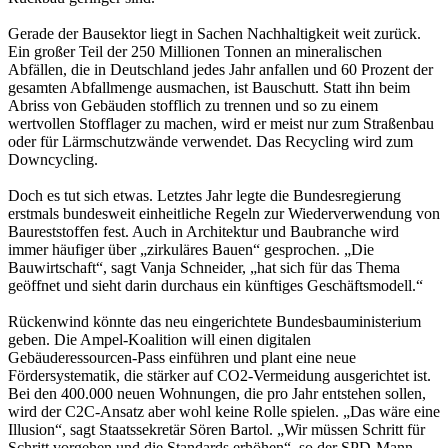
Gerade der Bausektor liegt in Sachen Nachhaltigkeit weit zurück.
Ein großer Teil der 250 Millionen Tonnen an mineralischen
Abfällen, die in Deutschland jedes Jahr anfallen und 60 Prozent der
gesamten Abfallmenge ausmachen, ist Bauschutt. Statt ihn beim
Abriss von Gebäuden stofflich zu trennen und so zu einem
wertvollen Stofflager zu machen, wird er meist nur zum Straßenbau
oder für Lärmschutzwände verwendet. Das Recycling wird zum
Downcycling.
Doch es tut sich etwas. Letztes Jahr legte die Bundesregierung
erstmals bundesweit einheitliche Regeln zur Wiederverwendung von
Baureststoffen fest. Auch in Architektur und Baubranche wird
immer häufiger über „zirkuläres Bauen“ gesprochen. „Die
Bauwirtschaft“, sagt Vanja Schneider, „hat sich für das Thema
geöffnet und sieht darin durchaus ein künftiges Geschäftsmodell.“
Rückenwind könnte das neu eingerichtete Bundesbauministerium
geben. Die Ampel-Koalition will einen digitalen
Gebäuderessourcen-Pass einführen und plant eine neue
Fördersystematik, die stärker auf CO2-Vermeidung ausgerichtet ist.
Bei den 400.000 neuen Wohnungen, die pro Jahr entstehen sollen,
wird der C2C-Ansatz aber wohl keine Rolle spielen. „Das wäre eine
Illusion“, sagt Staatssekretär Sören Bartol. „Wir müssen Schritt für
Schritt vorgehen und die Standards erhöhen“, so der SPD-Mann.