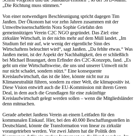
„Die Richtung muss stimmen.“
Von einer notwendigen Beschleunigung spricht dagegen Tim
Janßen. Der Ökonom hat vor zehn Jahren zusammen mit der
Umweltwissenschaftlerin Nora Sophie Griefahn den
gemeinnützigen Verein C2C NGO gegründet. Das Ziel: eine
zirkuläre Wirtschaft, in der nichts mehr auf dem Müll landet. „Im
Studium fiel mir auf, wie wenig der eigentliche Sinn des
Wirtschaftens beleuchtet wird“, sagt Janßen. „Da fehlte etwas.“ Was
Janßen meint, ist der Aspekt der Nachhaltigkeit, den er schließlich
bei Michael Braungart, dem Erfinder des C2C-Konzepts, fand. „Es
geht um eine Wirtschaftsweise, die uns und unserer Umwelt nicht
nur nicht schadet, sondern nützt.“ Eine konsequente
Kreislaufwirtschaft, das ist die Idee, könnte nicht nur zu
Klimaneutralität führen, sondern zu einer Welt, die klimapositiv ist.
Diese Vision entwirft auch die EU-Kommission mit ihrem Green
Deal, in dem auch die Grundlagen für eine zukünftige
Kreislaufwirtschaft gelegt werden sollen – wenn die Mitgliedsländer
denn mitmachen.
Gerade arbeitet Janßens Verein an einem Leitfaden für den
kommunalen Einkauf. Hier, bei den 40.000 Beschaffungsstellen in
Deutschland, könnte die Transformation von linear zu zirkulär
vorangetrieben werden. Vor zwei Jahren hat die Politik den