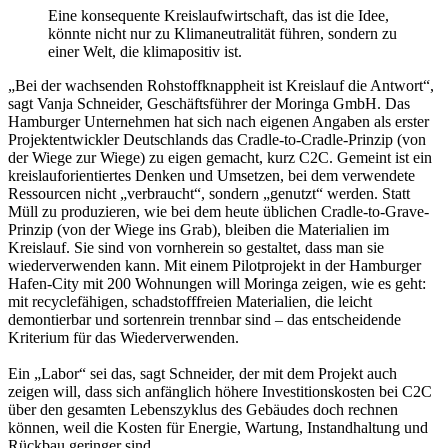
Eine konsequente Kreislaufwirtschaft, das ist die Idee,
könnte nicht nur zu Klimaneutralität führen, sondern zu
einer Welt, die klimapositiv ist.
„Bei der wachsenden Rohstoffknappheit ist Kreislauf die Antwort“,
sagt Vanja Schneider, Geschäftsführer der Moringa GmbH. Das
Hamburger Unternehmen hat sich nach eigenen Angaben als erster
Projektentwickler Deutschlands das Cradle-to-Cradle-Prinzip (von
der Wiege zur Wiege) zu eigen gemacht, kurz C2C. Gemeint ist ein
kreislauforientiertes Denken und Umsetzen, bei dem verwendete
Ressourcen nicht „verbraucht“, sondern „genutzt“ werden. Statt
Müll zu produzieren, wie bei dem heute üblichen Cradle-to-Grave-
Prinzip (von der Wiege ins Grab), bleiben die Materialien im
Kreislauf. Sie sind von vornherein so gestaltet, dass man sie
wiederverwenden kann. Mit einem Pilotprojekt in der Hamburger
Hafen-City mit 200 Wohnungen will Moringa zeigen, wie es geht:
mit recyclefähigen, schadstofffreien Materialien, die leicht
demontierbar und sortenrein trennbar sind – das entscheidende
Kriterium für das Wiederverwenden.
Ein „Labor“ sei das, sagt Schneider, der mit dem Projekt auch
zeigen will, dass sich anfänglich höhere Investitionskosten bei C2C
über den gesamten Lebenszyklus des Gebäudes doch rechnen
können, weil die Kosten für Energie, Wartung, Instandhaltung und
Rückbau geringer sind.