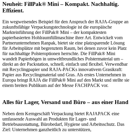
Neuheit: FillPak® Mini – Kompakt. Nachhaltig.
Effizient.
Ein wegweisendes Beispiel für den Anspruch der RAJA-Gruppe an
zukunftsfähige Verpackungstechnologie ist die europäische
Markteinführung der FillPak® Mini – der kompaktesten
papierbasierten Hohlraumfüllmaschine ihrer Art. Entwickelt vom
Partnerunternehmen Ranpak, bietet sie eine platzsparende Lösung
für Arbeitsplätze mit begrenztem Raum, bei denen zuvor kein Platz
für nachhaltige Polsteroptionen herrschte. Die FillPak® Mini
wandelt Papierbögen in umweltfreundliches Polstermaterial um –
direkt an der Packstation, schnell, einfach und flexibel. Verwendbar
mit Recyclingpapier und RAJA-PACKs innovativem Grasikraft:
Papier aus Recyclingmaterial und Gras. Als erstes Unternehmen in
Europa bringt RAJA die FillPak® Mini auf den Markt und stellte sie
einem breiten Publikum auf der Messe FACHPACK vor.
Alles für Lager, Versand und Büro – aus einer Hand
Neben dem Kerngeschäft Verpackung bietet RAJAPACK eine
umfassende Auswahl an Produkten für Lager- und
Betriebsausstattung, Bürobedarf, Hygiene und Arbeitsschutz. Das
Ziel: Unternehmen ganzheitlich zu unterstützen,