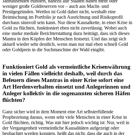
Jahrtausenden etabliert, nahezu alle Staaten halten mehr oder
weniger große Goldreserven vor – auch aus Macht- und
Prestigegründen. Wertlos ist Gold daher nicht, weshalb eine
Beimischung im Portfolio je nach Ausrichtung und Risikoprofil
durchaus sinnvoll sein kann. Nur diese Kausalkette, in einer Krise in
Gold zu flüchten, funktioniert eben nicht zuverlässig. Wobei auch
eine starke mediale Berichterstattung dazu beiträgt, dass sich dieses
Mantra in den Köpfen der Menschen festsetzt. Und das zeigt sich
aktuell wieder sehr deutlich, wenn man nur mal eben schnell Gold
oder Goldpreis in die Suchmaschine der Wahl eingibt.
Funktioniert Gold als vermeintliche Krisenwährung
in vielen Fällen vielleicht deshalb, weil durch das
Befeuern dieses Mantras in einer Krise sofort eine
Art Herdenverhalten einsetzt und Anlegerinnen und
Anleger kollektiv in die sogenannten sicheren Häfen
flüchten?
Ganz sicher wird in dem Moment eine Art selbsterfüllende
Prophezeiung daraus, wenn sehr viele Menschen in einer Krise in
Gold flüchten, richtig. Was mir hier jedoch wichtig ist: Nur, weil in
der Vergangenheit vermeintliche Kausalitäten aufgezeigt oder
beobachtet werden konnten, heißt das nicht, dass die auch in der