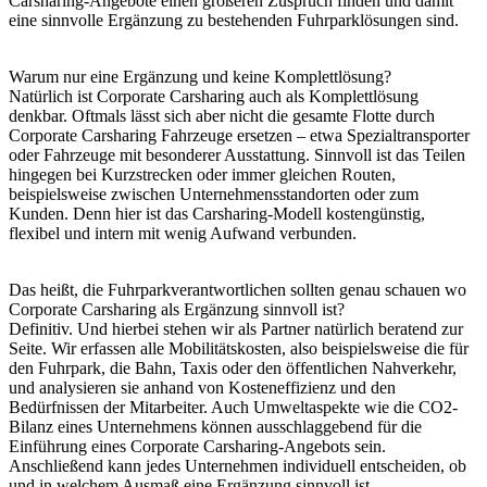
Carsharing-Angebote einen größeren Zuspruch finden und damit
eine sinnvolle Ergänzung zu bestehenden Fuhrparklösungen sind.
Warum nur eine Ergänzung und keine Komplettlösung?
Natürlich ist Corporate Carsharing auch als Komplettlösung
denkbar. Oftmals lässt sich aber nicht die gesamte Flotte durch
Corporate Carsharing Fahrzeuge ersetzen – etwa Spezialtransporter
oder Fahrzeuge mit besonderer Ausstattung. Sinnvoll ist das Teilen
hingegen bei Kurzstrecken oder immer gleichen Routen,
beispielsweise zwischen Unternehmensstandorten oder zum
Kunden. Denn hier ist das Carsharing-Modell kostengünstig,
flexibel und intern mit wenig Aufwand verbunden.
Das heißt, die Fuhrparkverantwortlichen sollten genau schauen wo
Corporate Carsharing als Ergänzung sinnvoll ist?
Definitiv. Und hierbei stehen wir als Partner natürlich beratend zur
Seite. Wir erfassen alle Mobilitätskosten, also beispielsweise die für
den Fuhrpark, die Bahn, Taxis oder den öffentlichen Nahverkehr,
und analysieren sie anhand von Kosteneffizienz und den
Bedürfnissen der Mitarbeiter. Auch Umweltaspekte wie die CO2-
Bilanz eines Unternehmens können ausschlaggebend für die
Einführung eines Corporate Carsharing-Angebots sein.
Anschließend kann jedes Unternehmen individuell entscheiden, ob
und in welchem Ausmaß eine Ergänzung sinnvoll ist.