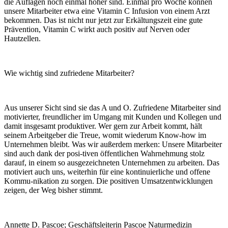
die Auflagen noch einmal höher sind. Einmal pro Woche können
unsere Mitarbeiter etwa eine Vitamin C Infusion von einem Arzt
bekommen. Das ist nicht nur jetzt
zur Erkältungszeit eine gute
Prävention, Vitamin C wirkt auch positiv auf Nerven oder
Hautzellen.
Wie wichtig sind zufriedene Mitarbeiter?
Aus unserer Sicht sind sie das A
und O. Zufriedene Mitarbeiter sind
motivierter, freundlicher im Umgang mit Kunden und Kollegen und
damit insgesamt produktiver. Wer gern zur Arbeit kommt, hält
seinem Arbeit
geber die Treue, womit wiederum
Know-how im
Unternehmen bleibt. Was wir außerdem merken: Unsere Mitarbeiter
sind auch dank der posi-
tiven öffentlichen Wahrnehmung
stolz
darauf, in einem so ausgezeichneten Unternehmen zu arbeiten. Das
motiviert auch uns, weiterhin für eine kontinuierliche und offene
Kommu-
nikation zu sorgen. Die positiven Umsatzentwicklungen
zeigen, der
Weg bisher stimmt.
Annette D. Pascoe;
Geschäftsleiterin Pascoe Naturmedizin