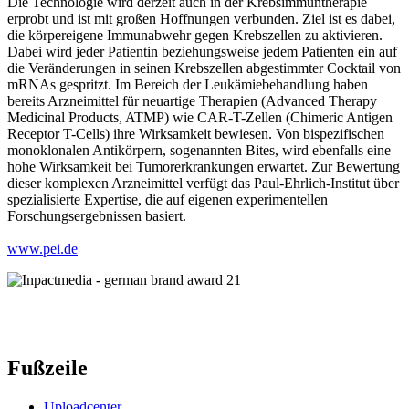
Die Technologie wird derzeit auch in der Krebsimmuntherapie
erprobt und ist mit großen Hoffnungen verbunden. Ziel ist es dabei,
die körpereigene Immunabwehr gegen Krebszellen zu aktivieren.
Dabei wird jeder Patientin beziehungsweise jedem Patienten ein auf
die Veränderungen in seinen Krebszellen abgestimmter Cocktail von
mRNAs gespritzt. Im Bereich der Leukämiebehandlung haben
bereits Arzneimittel für neuartige Therapien (Advanced Therapy
Medicinal Products, ATMP) wie CAR-T-Zellen (Chimeric Antigen
Receptor T-Cells) ihre Wirksamkeit bewiesen. Von bispezifischen
monoklonalen Antikörpern, sogenannten Bites, wird ebenfalls eine
hohe Wirksamkeit bei Tumorerkrankungen erwartet. Zur Bewertung
dieser komplexen Arzneimittel verfügt das Paul-Ehrlich-Institut über
spezialisierte Expertise, die auf eigenen experimentellen
Forschungsergebnissen basiert.
www.pei.de
Fußzeile
Uploadcenter