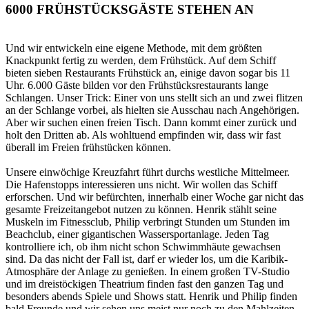
6000 FRÜHSTÜCKSGÄSTE STEHEN AN
Und wir entwickeln eine eigene Methode, mit dem größten
Knackpunkt fertig zu werden, dem Frühstück. Auf dem Schiff
bieten sieben Restaurants Frühstück an, einige davon sogar bis 11
Uhr. 6.000 Gäste bilden vor den Frühstücksrestaurants lange
Schlangen. Unser Trick: Einer von uns stellt sich an und zwei flitzen
an der Schlange vorbei, als hielten sie Ausschau nach Angehörigen.
Aber wir suchen einen freien Tisch. Dann kommt einer zurück und
holt den Dritten ab. Als wohltuend empfinden wir, dass wir fast
überall im Freien frühstücken können.
Unsere einwöchige Kreuzfahrt führt durchs westliche Mittelmeer.
Die Hafenstopps interessieren uns nicht. Wir wollen das Schiff
erforschen. Und wir befürchten, innerhalb einer Woche gar nicht das
gesamte Freizeitangebot nutzen zu können. Henrik stählt seine
Muskeln im Fitnessclub, Philip verbringt Stunden um Stunden im
Beachclub, einer gigantischen Wassersportanlage. Jeden Tag
kontrolliere ich, ob ihm nicht schon Schwimmhäute gewachsen
sind. Da das nicht der Fall ist, darf er wieder los, um die Karibik-
Atmosphäre der Anlage zu genießen. In einem großen TV-Studio
und im dreistöckigen Theatrium finden fast den ganzen Tag und
besonders abends Spiele und Shows statt. Henrik und Philip finden
bald Freunde und wir sehen uns meist nur noch zu den Mahlzeiten