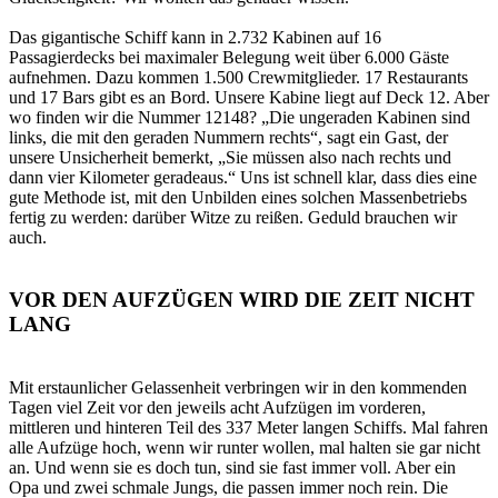
Das gigantische Schiff kann in 2.732 Kabinen auf 16
Passagierdecks bei maximaler Belegung weit über 6.000 Gäste
aufnehmen. Dazu kommen 1.500 Crewmitglieder. 17 Restaurants
und 17 Bars gibt es an Bord. Unsere Kabine liegt auf Deck 12. Aber
wo finden wir die Nummer 12148? „Die ungeraden Kabinen sind
links, die mit den geraden Nummern rechts“, sagt ein Gast, der
unsere Unsicherheit bemerkt, „Sie müssen also nach rechts und
dann vier Kilometer geradeaus.“ Uns ist schnell klar, dass dies eine
gute Methode ist, mit den Unbilden eines solchen Massenbetriebs
fertig zu werden: darüber Witze zu reißen. Geduld brauchen wir
auch.
VOR DEN AUFZÜGEN WIRD DIE ZEIT NICHT
LANG
Mit erstaunlicher Gelassenheit verbringen wir in den kommenden
Tagen viel Zeit vor den jeweils acht Aufzügen im vorderen,
mittleren und hinteren Teil des 337 Meter langen Schiffs. Mal fahren
alle Aufzüge hoch, wenn wir runter wollen, mal halten sie gar nicht
an. Und wenn sie es doch tun, sind sie fast immer voll. Aber ein
Opa und zwei schmale Jungs, die passen immer noch rein. Die