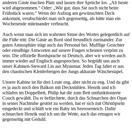
anderen Gäste machen Platz und lassen ihre Sprüche los. „Ab heute
wird abgenommen.“ Oder: „Wie gut, dass Sie noch nicht beim
Frühstück waren.“ Wenn der Aufzug am gewünschten Deck
ankommt, verabschiedet man sich gegenseitig, als hätte man ein
Wochenende miteinander verbracht.
Auch wenn man sich im wahrsten Sinne des Wortes gelegentlich auf
die Füße tritt: Die Gäste an Bord sind freundlich zueinander. Zur
guten Atmosphäre trägt auch das Personal bei. Mufflige Gesichter
oder einsilbige Antworten auf unsere Fragen scheinen verpönt zu
sein. Die offizielle Bordsprache ist Deutsch, aber wir werden auch
immer wieder auf Englisch angesprochen. So begrüßt uns auch
unser Kabinen-Steward Lin aus Myanmar. Jeden Tag faltet er aus
den chaotischen Kleiderbergen der Jungs akkurate Wäschestapel.
Unsere Kabine ist für drei Leute eng, aber nicht zu eng. Und da gibt
es ja auch noch den Balkon mit Deckstühlen. Henrik und ich
schlafen im Doppelbett, Philip hat die zum Bett umfunktionierte
Couch gewählt. Da er befürchtete, durch das Schnarchen des Opas
in seiner Nachtruhe gestört zu werden, hat er sich mit Ohrstöpseln
eingedeckt und schläft wie ein Baby im Seerosenteich. Dafür
schnarchen Henrik und ich um die Wette, auch das ertragen wir
gegenseitig mit Geduld.