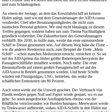
und zum Schlafengehen.
An einem der Seetage, an dem das Kreuzfahrtschiff an keinem
Hafen anlegt, sind wir mit dem Generalmanager der AIDAcosma
verabredet, Chef aller Besatzungsmitglieder, die nicht zum
nautischen Personal gehören. Wir sind nicht blauäugig zu diesem
Treffen gegangen, sondern haben uns zum Thema Nachhaltigkeit
gründlich vorbereitet. Die Zukunftsvision des Generalmanagers
verblüfft: Bis 2030, so hoffe man, werde das erste emissionsfreie
Schiff in Dienst genommen sein. Auf diesem Weg habe die Flotte –
wie die anderer Reedereien auch, zum Beispiel die Flotte „Mein
Schiff“ – schon manchen Meilenstein erreicht, versichert er. So sei
auf der AIDAprima das bisher größte Batteriespeichersystem der
Passagierschifffahrt installiert worden. Noch mehr: Die erste
Brennstoffzelle auf einem großen Passagierschiff sei auf der
AIDAnova in Betrieb genommen worden. Und beide Schiffe
würden mit Flüssigerdgas, LNG, betrieben, das senke die
schädlichen Emissionen um 80 Prozent.
Auch sonst werde auf die Umwelt geachtet. Der Verbrauch von
Plastik tendiere gegen Null und Papier werde gespart, wo es nur
gehe. So seien ausgedruckte Ausflugstickets ebenso von der
Bildfläche verschwunden wie Bordrechnungen. Meerwasser werde
zu Trinkwasser aufbereitet, sodass AIDA-Schiffe in den Häfen nur