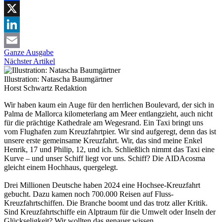
Facebook
X
LinkedIn
Ganze Ausgabe
Email
Nächster Artikel
Illustration: Natascha Baumgärtner
Horst Schwartz
Redaktion
Wir haben kaum ein Auge für den herrlichen Boulevard, der sich in
Palma de Mallorca kilometerlang am Meer entlangzieht, auch nicht
für die prächtige Kathedrale am Wegesrand. Ein Taxi bringt uns
vom Flughafen zum Kreuzfahrtpier. Wir sind aufgeregt, denn das ist
unsere erste gemeinsame Kreuzfahrt. Wir, das sind meine Enkel
Henrik, 17 und Philip, 12, und ich. Schließlich nimmt das Taxi eine
Kurve – und unser Schiff liegt vor uns. Schiff? Die AIDAcosma
gleicht einem Hochhaus, quergelegt.
Drei Millionen Deutsche haben 2024 eine Hochsee-Kreuzfahrt
gebucht. Dazu kamen noch 700.000 Reisen auf Fluss-
Kreuzfahrtschiffen. Die Branche boomt und das trotz aller Kritik.
Sind Kreuzfahrtschiffe ein Alptraum für die Umwelt oder Inseln der
Glückseligkeit? Wir wollten das genauer wissen.