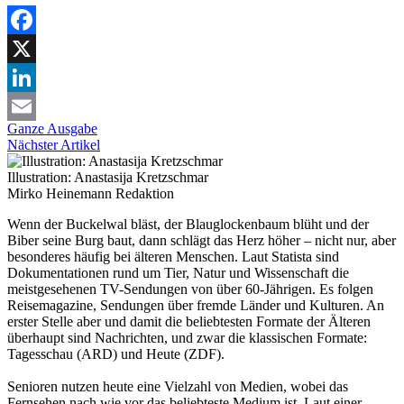
Facebook
X
LinkedIn
Ganze Ausgabe
Email
Nächster Artikel
Illustration: Anastasija Kretzschmar
Mirko Heinemann
Redaktion
Wenn der Buckelwal bläst, der Blauglockenbaum blüht und der
Biber seine Burg baut, dann schlägt das Herz höher – nicht nur, aber
besonderes häufig bei älteren Menschen. Laut Statista sind
Dokumentationen rund um Tier, Natur und Wissenschaft die
meistgesehenen TV-Sendungen von über 60-Jährigen. Es folgen
Reisemagazine, Sendungen über fremde Länder und Kulturen. An
erster Stelle aber und damit die beliebtesten Formate der Älteren
überhaupt sind Nachrichten, und zwar die klassischen Formate:
Tagesschau (ARD) und Heute (ZDF).
Senioren nutzen heute eine Vielzahl von Medien, wobei das
Fernsehen nach wie vor das beliebteste Medium ist. Laut einer