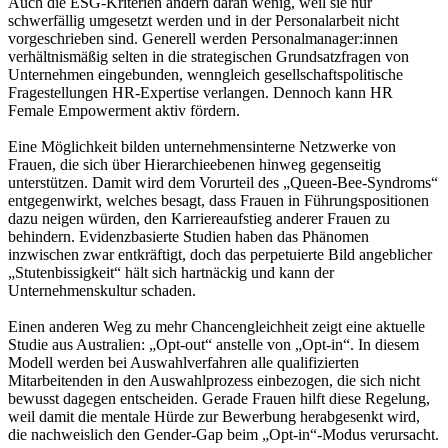
Auch die ESG-Kriterien ändern daran wenig, weil sie nur
schwerfällig umgesetzt werden und in der Personalarbeit nicht
vorgeschrieben sind. Generell werden Personalmanager:innen
verhältnismäßig selten in die strategischen Grundsatzfragen von
Unternehmen eingebunden, wenngleich gesellschaftspolitische
Fragestellungen HR-Expertise verlangen. Dennoch kann HR
Female Empowerment aktiv fördern.
Eine Möglichkeit bilden unternehmensinterne Netzwerke von
Frauen, die sich über Hierarchieebenen hinweg gegenseitig
unterstützen. Damit wird dem Vorurteil des „Queen-Bee-Syndroms“
entgegenwirkt, welches besagt, dass Frauen in Führungspositionen
dazu neigen würden, den Karriereaufstieg anderer Frauen zu
behindern. Evidenzbasierte Studien haben das Phänomen
inzwischen zwar entkräftigt, doch das perpetuierte Bild angeblicher
„Stutenbissigkeit“ hält sich hartnäckig und kann der
Unternehmenskultur schaden.
Einen anderen Weg zu mehr Chancengleichheit zeigt eine aktuelle
Studie aus Australien: „Opt-out“ anstelle von „Opt-in“. In diesem
Modell werden bei Auswahlverfahren alle qualifizierten
Mitarbeitenden in den Auswahlprozess einbezogen, die sich nicht
bewusst dagegen entscheiden. Gerade Frauen hilft diese Regelung,
weil damit die mentale Hürde zur Bewerbung herabgesenkt wird,
die nachweislich den Gender-Gap beim „Opt-in“-Modus verursacht.