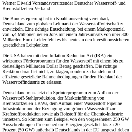
Werner Diwald
Vorstandsvorsitzender Deutscher Wasserstoff- und
Brennstoffzellen-Verband
Die Bundesregierung hat im Koalitionsvertrag vereinbart,
Deutschland zum globalen Leitmarkt der Wasserstoffwirtschaft zu
entwickeln. Eine richtige Entscheidung, bei einem Marktpotenzial
von 5,4 Millionen neuen Jobs mit einem Jahresumsatz von über 800
Milliarden Euro. Leider fehlt es bis heute an den investitionssicheren
gesetzlichen Leitplanken.
Die USA haben mit dem Inflation Reduction Act (IRA) ein
wirksames Förderprogramm für den Wasserstoff mit einem bis zu
dreistelligen Milliarden Dollar Betrag geschaffen. Die richtige
Reaktion darauf ist nicht, zu klagen, sondern zu handeln und
effiziente gesetzliche Rahmenbedingungen für den Hochlauf der
Wasserstoffindustrie zu erlassen.
Deutschland muss jetzt ein Sprinterprogramm zum Aufbau der
Wasserstoff-Stahlproduktion, der Markteinführung von
Brennstoffzellen-LKWs, dem Aufbau einer Wasserstoff-Pipeline-
Infrastruktur und der Erzeugung von grünem Wasserstoff zur
Kraftstoffproduktion sowie als Rohstoff für die Chemie-Industrie
umsetzen. So könnten zum Beispiel von den vorgesehenen 250 GW
Ausschreibungen für erneuerbare Energien gesetzlich bis zu 20
Prozent (50 GW) außerhalb Deutschlands in der EU ausgeschrieben