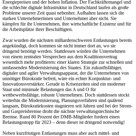
Energiepreisen und der hohen Inflation. Der Fachkräftemangel und
die schlechte digitale Infrastruktur in Deutschland laufen als große
Probleme unserer Zeit quasi nebenher. Aufhalten lassen sich die
starken Unternehmerinnen und Unternehmer aber nicht. Sie
kämpfen für ihr Unternehmen, ihre wirtschaftliche Existenz und für
die Arbeitsplätze ihrer Beschäftigten.
Zwar wurden die nächsten milliardenschweren Entlastungen bereits
angekündigt, doch kommen sie nicht immer dort an, wo sie
dringend benötigt werden. Stattdessen würden die Unternehmen
von einem zentralen Versprechen aus dem Koalitionsvertrag
wesentlich mehr profitieren: einer klaren Strategie zur schnellen und
umfassenden Modernisierung des Staates. Ein zukunftsfähiger,
digitaler und agiler Verwaltungsapparat, der die Unternehmen von
unnötiger Bürokratie befreit, wäre ein echter Konjunktur- und
Innovationsverstärker. Gerade in Krisenzeiten sind ein moderner
Staat und minimale Belastungen das A und O für
wettbewerbsfähige, robuste Unternehmen. Doch stattdessen stockt
weiterhin die Modernisierung, Planungsverfahren sind quälend
langsam, Bürokratiekosten stagnieren seit Jahren und bei der Strom-
und Gaspreisbremse droht die nächste verwaltungstechnische
Bremse. Rund 80 Prozent der DMB-Mitglieder fordern einen
Belastungsstopp für 2023 – denn dieser ist dringend notwendig!
Neben kurzfristigen Entlastungen muss aber auch mittel- und