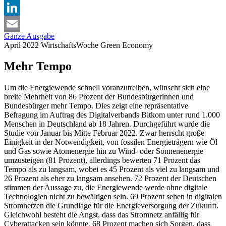
X
LinkedIn
Ganze Ausgabe
Email
April 2022
WirtschaftsWoche
Green Economy
Mehr Tempo
Um die Energiewende schnell voranzutreiben, wünscht sich eine
breite Mehrheit von 86 Prozent der Bundesbürgerinnen und
Bundesbürger mehr Tempo. Dies zeigt eine repräsentative
Befragung im Auftrag des Digitalverbands Bitkom unter rund 1.000
Menschen in Deutschland ab 18 Jahren. Durchgeführt wurde die
Studie von Januar bis Mitte Februar 2022. Zwar herrscht große
Einigkeit in der Notwendigkeit, von fossilen Energieträgern wie Öl
und Gas sowie Atomenergie hin zu Wind- oder Sonnenenergie
umzusteigen (81 Prozent), allerdings bewerten 71 Prozent das
Tempo als zu langsam, wobei es 45 Prozent als viel zu langsam und
26 Prozent als eher zu langsam ansehen. 72 Prozent der Deutschen
stimmen der Aussage zu, die Energiewende werde ohne digitale
Technologien nicht zu bewältigen sein. 69 Prozent sehen in digitalen
Stromnetzen die Grundlage für die Energieversorgung der Zukunft.
Gleichwohl besteht die Angst, dass das Stromnetz anfällig für
Cyberattacken sein könnte. 68 Prozent machen sich Sorgen, dass