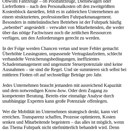
Obwohl Fahrzeuge – ob Poolfahrzeuge, Dienstwagen oder
Lieferflotten – nach den Personalkosten oft den zweitgrößten
Kostenblock darstellen, fehlt es in zahlreichen Unternehmen an
einem strukturierten, professionellen Fuhrparkmanagement.
Besonders in mittelständischen Betrieben ist der Fuhrpark häufig
„nebenbei“ angesiedelt – verwaltet von Mitarbeitenden, die weder
über das nötige Fachwissen noch die zeitlichen Ressourcen
verfügen, um den Anforderungen gerecht zu werden.
In der Folge werden Chancen vertan und teure Fehler gemacht:
Überhöhte Leasingraten, unpassende Vertragslaufzeiten, schlecht
verhandelte Versicherungsbedingungen, ineffizientes
Schadenmanagement und ungenutzte Steuerpotenziale sind keine
Ausnahmen – sie sind die Regel. Und sie summieren sich selbst bei
mittleren Flotten oft auf sechsstellige Beträge pro Jahr.
Jedes Unternehmen braucht jemanden mit ausreichend Kapazität
und dem notwendigen Know-how. Oder dem Zugang zu
kompetenter Beratung. Bereits eine einmalige Analyse durch
unabhängige Experten kann große Potenziale offenlegen.
Wer die Mobilität im Unternehmen strategisch denkt, kann viel
erreichen. Transparenz schaffen, Prozesse optimieren, Kosten
senken und Mitarbeitende begeistern – das alles ist möglich, wenn
das Thema Fuhrpark nicht stiefmütterlich behandelt wird. Denn