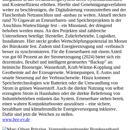
und Kosteneffizienz erhöhen. Hierfür sind Genehmigungsverfahren
weiter zu beschleunigen, die Digitalisierung voranzutreiben und der
Flaschenhals Netzanschluss und -ausbau zu weiten. Aktuell stecken
rund 70 Gigawatt an Erneuerbaren- und Speicherprojekten in der
Anschluss-Warteschlange fest – ein Missstand, der dringend
behoben werden muss. An den Projekten sind zahlreiche
Unternehmen beteiligt: Hersteller, Zulieferbetriebe, Logistiker,
Installateure. Hier steckt großes Wertschöpfungspotenzial im Morast
der Bürokratie fest. Zudem sind Energieerzeugung und -verbrauch
besser zu synchronisieren. Für die Erneuerbaren mit einem Anteil
von gut 60 Prozent an der Stromerzeugung (2024) bietet sich ein
dezentrales, flexibel und intelligent gesteuertes “Backup” an:
heimische Bioenergie, Wasserkraft, Kraft-Wärme-Kopplung und
Geothermie auf der Erzeugerseite. Wärmepumpen, E-Autos und
smarte Steuerung auf der Verbraucherseite. Hinzu kommen
Speichertechnologien wie Batterien oder die Umwandlung von
Strom in grünen Wasserstoff. Auch die direkte Nutzung von selbst
erzeugtem Strom in Haushalten oder die direkte Belieferung von
Industriebetrieben entlasten das System. Erneuerbare stehen bereit,
einen wahren Konjunkturbooster auszulösen – eine sichere,
bezahlbare und klimafreundliche Energieversorgung inklusive.
Dafür sind jetzt die Weichen zu stellen.
www.bee-ev.de