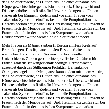
der Cholesterinwerte, des Blutdrucks und einer Zunahme des
Körpergewichts einhergehen. Bluthochdruck, Übergewicht und
Diabetes erhöhen das Risiko für Herzerkrankungen bei Frauen
stärker als bei Männern. Zudem sind vor allem Frauen vom
Takotsubo-Syndrom betroffen, bei dem die Pumpfunktion des
Herzens beeinträchtigt wird. Die Herzstörung tritt zu 90 Prozent bei
Frauen nach der Menopause auf. Und: Herzinfarkte zeigen sich bei
Frauen oft nicht in den klassischen Symptomen wie starken
Brustschmerzen – und werden deshalb oft nicht entdeckt.
Mehr Frauen als Männer sterben in Europa an Herz-Kreislauf-
Erkrankungen. Das liegt auch an den Besonderheiten des
weiblichen Herz-Kreislauf-Systems und hormonellen
Unterschieden. Zu den geschlechterspezifischen Gefahren für
Frauen zählt die schwangerschaftsbedingte Herzschwäche,
ausgelöst durch das Stillhormon Prolaktin. Der sinkende
Östrogenspiegel in der Menopause kann zudem mit einem Anstieg
der Cholesterinwerte, des Blutdrucks und einer Zunahme des
Körpergewichts einhergehen. Bluthochdruck, Übergewicht und
Diabetes erhöhen das Risiko für Herzerkrankungen bei Frauen
stärker als bei Männern. Zudem sind vor allem Frauen vom
Takotsubo-Syndrom betroffen, bei dem die Pumpfunktion des
Herzens beeinträchtigt wird. Die Herzstörung tritt zu 90 Prozent bei
Frauen nach der Menopause auf. Und: Herzinfarkte zeigen sich bei
Frauen oft nicht in den klassischen Symptomen wie starken