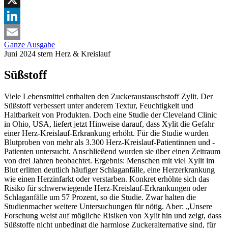
X
LinkedIn
Ganze Ausgabe
Email
Juni 2024
stern
Herz & Kreislauf
Süßstoff
Viele Lebensmittel enthalten den Zuckeraustauschstoff Zylit. Der
Süßstoff verbessert unter anderem Textur, Feuchtigkeit und
Haltbarkeit von Produkten. Doch eine Studie der Cleveland Clinic
in Ohio, USA, liefert jetzt Hinweise darauf, dass Xylit die Gefahr
einer Herz-Kreislauf-Erkrankung erhöht. Für die Studie wurden
Blutproben von mehr als 3.300 Herz-Kreislauf-Patientinnen und -
Patienten untersucht. Anschließend wurden sie über einen Zeitraum
von drei Jahren beobachtet. Ergebnis: Menschen mit viel Xylit im
Blut erlitten deutlich häufiger Schlaganfälle, eine Herzerkrankung
wie einen Herzinfarkt oder verstarben. Konkret erhöhte sich das
Risiko für schwerwiegende Herz-Kreislauf-Erkrankungen oder
Schlaganfälle um 57 Prozent, so die Studie. Zwar halten die
Studienmacher weitere Untersuchungen für nötig. Aber: „Unsere
Forschung weist auf mögliche Risiken von Xylit hin und zeigt, dass
Süßstoffe nicht unbedingt die harmlose Zuckeralternative sind, für