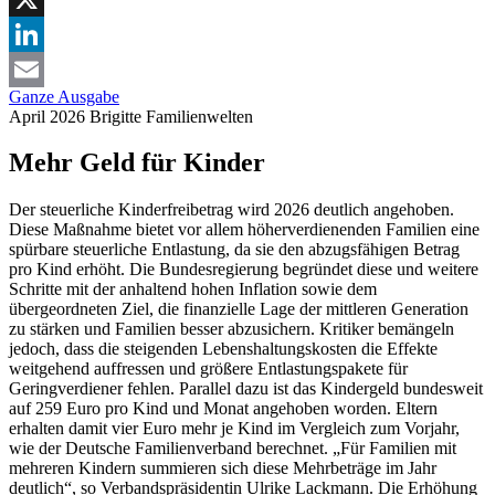
X
LinkedIn
Ganze Ausgabe
Email
April 2026
Brigitte
Familienwelten
Mehr Geld für Kinder
Der steuerliche Kinderfreibetrag wird 2026 deutlich angehoben.
Diese Maßnahme bietet vor allem höherverdienenden Familien eine
spürbare steuerliche Entlastung, da sie den abzugsfähigen Betrag
pro Kind erhöht. Die Bundesregierung begründet diese und weitere
Schritte mit der anhaltend hohen Inflation sowie dem
übergeordneten Ziel, die finanzielle Lage der mittleren Generation
zu stärken und Familien besser abzusichern. Kritiker bemängeln
jedoch, dass die steigenden Lebenshaltungskosten die Effekte
weitgehend auffressen und größere Entlastungspakete für
Geringverdiener fehlen. Parallel dazu ist das Kindergeld bundesweit
auf 259 Euro pro Kind und Monat angehoben worden. Eltern
erhalten damit vier Euro mehr je Kind im Vergleich zum Vorjahr,
wie der Deutsche Familienverband berechnet. „Für Familien mit
mehreren Kindern summieren sich diese Mehrbeträge im Jahr
deutlich“, so Verbandspräsidentin Ulrike Lackmann. Die Erhöhung