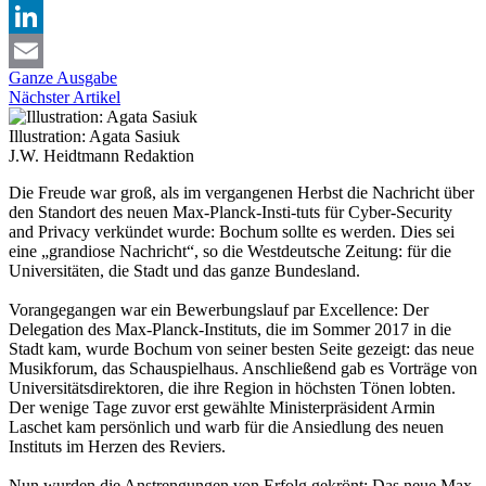
X
LinkedIn
Ganze Ausgabe
Email
Nächster Artikel
Illustration: Agata Sasiuk
J.W. Heidtmann
Redaktion
Die Freude war groß, als im vergangenen Herbst die Nachricht über
den Standort des neuen Max-Planck-Insti-tuts für Cyber-Security
and Privacy verkündet wurde: Bochum sollte es werden. Dies sei
eine „grandiose Nachricht“, so die Westdeutsche Zeitung: für die
Universitäten, die Stadt und das ganze Bundesland.
Vorangegangen war ein Bewerbungslauf par Excellence: Der
Delegation des Max-Planck-Instituts, die im Sommer 2017 in die
Stadt kam, wurde Bochum von seiner besten Seite gezeigt: das neue
Musikforum, das Schauspielhaus. Anschließend gab es Vorträge von
Universitätsdirektoren, die ihre Region in höchsten Tönen lobten.
Der wenige Tage zuvor erst gewählte Ministerpräsident Armin
Laschet kam persönlich und warb für die Ansiedlung des neuen
Instituts im Herzen des Reviers.
Nun wurden die Anstrengungen von Erfolg gekrönt: Das neue Max-