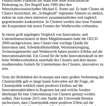
Finanzcluster Frankfurt am Main eine hohe wirtschaftliche
Bedeutung zu. Der Begriff kam 1990 über den
Wirtschaftswissenschaftler Michael E. Porter auf. Er hatte Cluster als
Chance bezeichnet, die „Schlagkraft“ regionaler Akteure zu stärken,
indem sie zum einen intensiver zusammenarbeiten und zugleich
gegeneinander konkurrieren. In Clustern werden also neue Formen
der Kooperation mit neuen Formen des Wettbewerbs verbunden.
In einem groß angelegten Vergleich von Innovations- und
Unternehmensclustern in ihren Mitgliedsstaaten hatte die OECD
2009 nachgewiesen, dass Cluster eine wichtige Quelle für
Innovation sind. Arbeitskräftemobilität, Wissenserzeugung,
Technologietransfer und Wettbewerb haben positive Effekte auf die
Innovationsaktivität. Ein Grund für die hohe Innovationskraft ist der
hohe Wettbewerbsdruck innerhalb des Clusters und dem daraus
resultierenden Antrieb für Unternehmen des Clusters, innovativer zu
sein.
Trotz der Beliebtheit des Konzepts und einer großen Verbreitung der
Clusterpolitik gab es lange kaum Antworten auf die Frage, ob
Clusterpolitik wirklich einen positiven Einfluss auf die
Innovationsaktivitäten in Regionen hat und welche Ansätze
überhaupt für eine Unterstützung von Clustern genutzt werden
sollten. Hier konnte 2015 eine Studie der Universität Bremen
nachweisen, dass Clusterpolitik einen positiven Effekt auf die