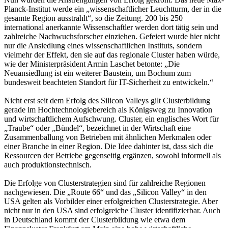
Planck-Institut werde ein „wissenschaftlicher Leuchtturm, der in die
gesamte Region ausstrahlt“, so die Zeitung. 200 bis 250
international anerkannte Wissenschaftler werden dort tätig sein und
zahlreiche Nachwuchsforscher einziehen. Gefeiert wurde hier nicht
nur die Ansiedlung eines wissenschaftlichen Instituts, sondern
vielmehr der Effekt, den sie auf das regionale Cluster haben würde,
wie der Ministerpräsident Armin Laschet betonte: „Die
Neuansiedlung ist ein weiterer Baustein, um Bochum zum
bundesweit beachteten Standort für IT-Sicherheit zu entwickeln.“
Nicht erst seit dem Erfolg des Silicon Valleys gilt Clusterbildung
gerade im Hochtechnologiebereich als Königsweg zu Innovation
und wirtschaftlichem Aufschwung. Cluster, ein englisches Wort für
„Traube“ oder „Bündel“, bezeichnet in der Wirtschaft eine
Zusammenballung von Betrieben mit ähnlichen Merkmalen oder
einer Branche in einer Region. Die Idee dahinter ist, dass sich die
Ressourcen der Betriebe gegenseitig ergänzen, sowohl informell als
auch produktionstechnisch.
Die Erfolge von Clusterstrategien sind für zahlreiche Regionen
nachgewiesen. Die „Route 66“ und das „Silicon Valley“ in den
USA gelten als Vorbilder einer erfolgreichen Clusterstrategie. Aber
nicht nur in den USA sind erfolgreiche Cluster identifizierbar. Auch
in Deutschland kommt der Clusterbildung wie etwa dem