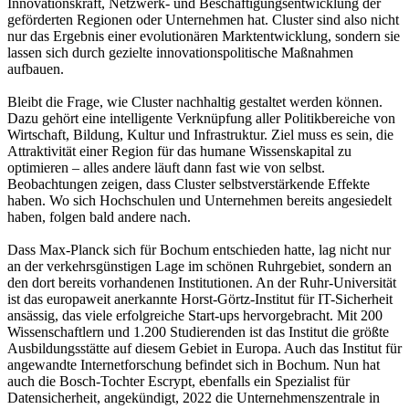
Innovationskraft, Netzwerk- und Beschäftigungsentwicklung der
geförderten Regionen oder Unternehmen hat. Cluster sind also nicht
nur das Ergebnis einer evolutionären Marktentwicklung, sondern sie
lassen sich durch gezielte innovationspolitische Maßnahmen
aufbauen.
Bleibt die Frage, wie Cluster nachhaltig gestaltet werden können.
Dazu gehört eine intelligente Verknüpfung aller Politikbereiche von
Wirtschaft, Bildung, Kultur und Infrastruktur. Ziel muss es sein, die
Attraktivität einer Region für das humane Wissenskapital zu
optimieren – alles andere läuft dann fast wie von selbst.
Beobachtungen zeigen, dass Cluster selbstverstärkende Effekte
haben. Wo sich Hochschulen und Unternehmen bereits angesiedelt
haben, folgen bald andere nach.
Dass Max-Planck sich für Bochum entschieden hatte, lag nicht nur
an der verkehrsgünstigen Lage im schönen Ruhrgebiet, sondern an
den dort bereits vorhandenen Institutionen. An der Ruhr-Universität
ist das europaweit anerkannte Horst-Görtz-Institut für IT-Sicherheit
ansässig, das viele erfolgreiche Start-ups hervorgebracht. Mit 200
Wissenschaftlern und 1.200 Studierenden ist das Institut die größte
Ausbildungsstätte auf diesem Gebiet in Europa. Auch das Institut für
angewandte Internetforschung befindet sich in Bochum. Nun hat
auch die Bosch-Tochter Escrypt, ebenfalls ein Spezialist für
Datensicherheit, angekündigt, 2022 die Unternehmenszentrale in